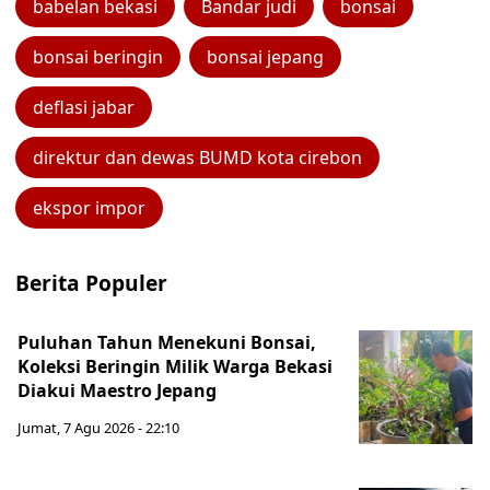
babelan bekasi
Bandar judi
bonsai
bonsai beringin
bonsai jepang
deflasi jabar
direktur dan dewas BUMD kota cirebon
ekspor impor
Berita Populer
Puluhan Tahun Menekuni Bonsai,
Koleksi Beringin Milik Warga Bekasi
Diakui Maestro Jepang
Jumat, 7 Agu 2026 - 22:10