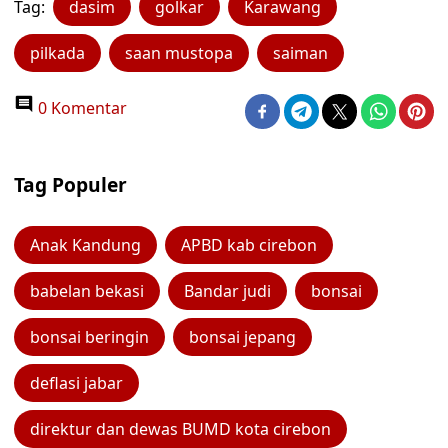
Tag:
dasim
golkar
Karawang
pilkada
saan mustopa
saiman
0 Komentar
Tag Populer
Anak Kandung
APBD kab cirebon
babelan bekasi
Bandar judi
bonsai
bonsai beringin
bonsai jepang
deflasi jabar
direktur dan dewas BUMD kota cirebon