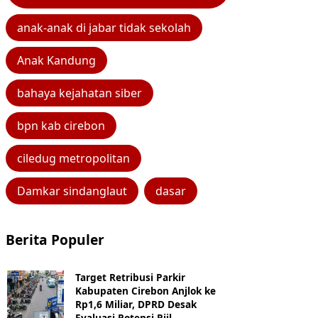
anak-anak di jabar tidak sekolah
Anak Kandung
bahaya kejahatan siber
bpn kab cirebon
ciledug metropolitan
Damkar sindanglaut
dasar
Berita Populer
Target Retribusi Parkir
Kabupaten Cirebon Anjlok ke
Rp1,6 Miliar, DPRD Desak
Evaluasi Potensi Riil