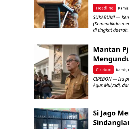
Headline
Kamis,
SUKABUMI — Keme
(Kemendikdasmen)
di tingkat daerah.
Mantan Pj
Mengundur
Cirebon
Kamis, 
CIREBON — Isu pe
Agus Mulyadi, dar
Si Jago M
Sindangla