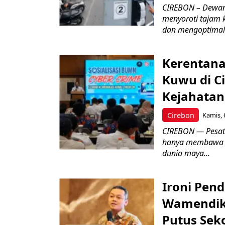
CIREBON – Dewan
menyoroti tajam 
dan mengoptimal
Kerentana
Kuwu di C
Kejahatan
Cirebon
Kamis, 
CIREBON — Pesatn
hanya membawa k
dunia maya...
Ironi Pend
Wamendik
Putus Seko