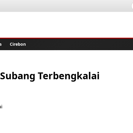
lisher
a
Cirebon
 Subang Terbengkalai