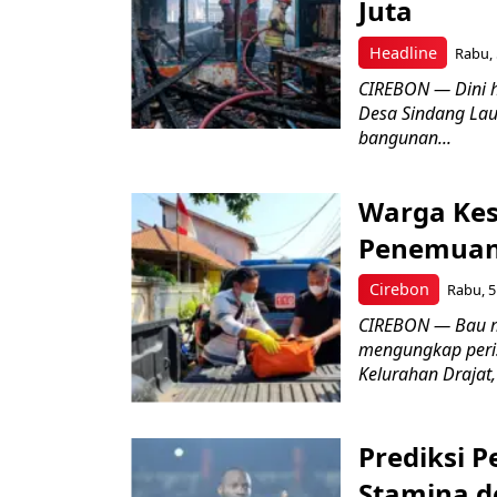
Juta
Headline
Rabu, 
CIREBON — Dini 
Desa Sindang La
bangunan...
Warga Kes
Penemuan
Cirebon
Rabu, 5
CIREBON — Bau me
mengungkap peri
Kelurahan Drajat,
Prediksi 
Stamina d