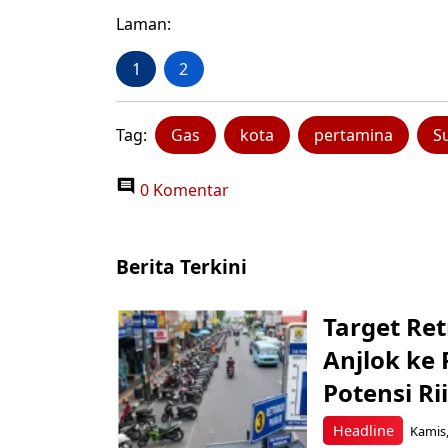
Laman:
1
2
Tag:
Gas
kota
pertamina
S
0 Komentar
Berita Terkini
Target Ret
Anjlok ke 
Potensi Rii
Headline
Kamis,