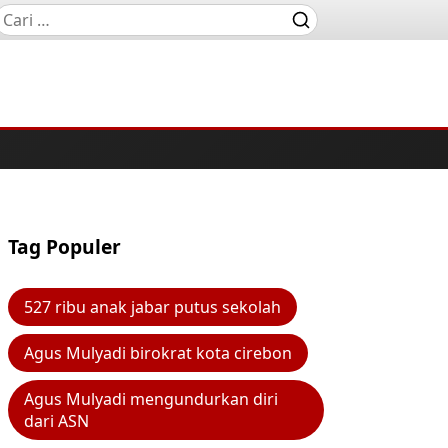
Tag Populer
527 ribu anak jabar putus sekolah
Agus Mulyadi birokrat kota cirebon
Agus Mulyadi mengundurkan diri
dari ASN