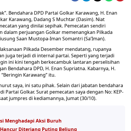
k”. Bendahara DPD Partai Golkar Karawang, H. Enan
lkar Karawang, Dadang S Muchtar (Dasim). Niat
ecatan yang dinilai sepihak. Pemecatan sendiri
alan dalam perjuangan Golkar memenangkan Pilkada
iusung Saan Mustopa-Iman Somantri (Sa’Iman).
elaksanaan Pilkada Desember mendatang, rupanya
juga terjadi di internal partai. Seperti yang terjadi
gin ini kini tengah berkecambuk lantaran perselisihan
an Bendahara DPD, H. Enan Supriatna. Kabarnya, H.
“Beringin Karawang” itu.
rut saya, ini satu pihak. Selain dari jabatan bendahara
 di Partai Golkar. Surat pemecatan saya dengan No: KEP-
at jumpres di kediamannya, Jumat (30/10).
isi Menghadapi Aksi Buruh
ancur Diterjang Puting Beliung