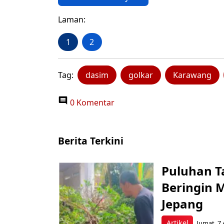
Laman:
1
2
Tag:
dasim
golkar
Karawang
0 Komentar
Berita Terkini
Puluhan T
Beringin 
Jepang
Artikel
Jumat, 7 