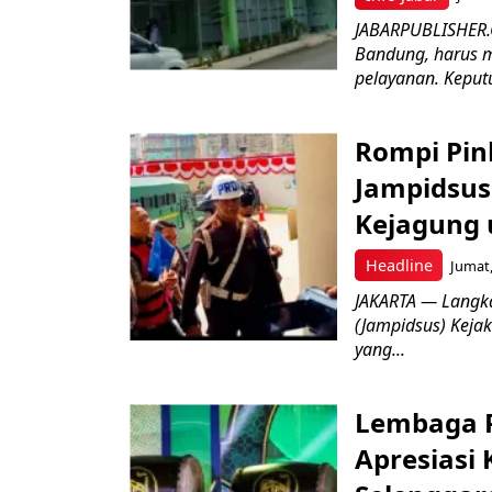
JABARPUBLISHER.
Bandung, harus m
pelayanan. Keputu
Rompi Pin
Jampidsus 
Kejagung 
Headline
Jumat,
JAKARTA — Langk
(Jampidsus) Kejak
yang...
Lembaga P
Apresiasi