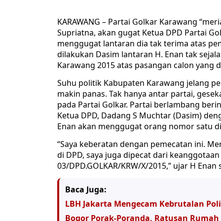
KARAWANG – Partai Golkar Karawang “meria
Supriatna, akan gugat Ketua DPD Partai Go
menggugat lantaran dia tak terima atas pem
dilakukan Dasim lantaran H. Enan tak sej
Karawang 2015 atas pasangan calon yang d
Suhu politik Kabupaten Karawang jelang p
makin panas. Tak hanya antar partai, gesekan 
pada Partai Golkar. Partai berlambang berin
Ketua DPD, Dadang S Muchtar (Dasim) deng
Enan akan menggugat orang nomor satu di 
“Saya keberatan dengan pemecatan ini. Menu
di DPD, saya juga dipecat dari keanggotaan
03/DPD.GOLKAR/KRW/X/2015,” ujar H Enan sa
Baca Juga:
LBH Jakarta Mengecam Kebrutalan Pol
Bogor Porak-Poranda, Ratusan Rumah H