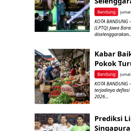
Selenggar
Bandung
Jumat,
KOTA BANDUNG –
(LPTQ) Jawa Bara
diselenggarakan..
Kabar Bai
Pokok Turu
Bandung
Jumat,
KOTA BANDUNG – 
terjadinya deflas
2026...
Prediksi L
Singapura 