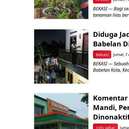
BEKASI — Bagi se
tanaman hias ber
Diduga Ja
Babelan D
Bekasi
Jumat, 7 
BEKASI — Sebuah
Babelan Kota, Ke
Komentar 
Mandi, Pe
Dinonakti
Info Jabar
Jumat