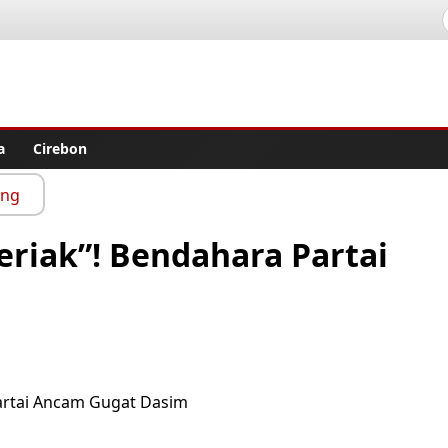
lisher
a
Cirebon
ang
riak”! Bendahara Partai