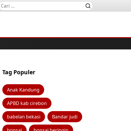
Tag Populer
Anak Kandung
APBD kab cirebon
babelan bekasi
Bandar judi
bonsai
bonsai beringin