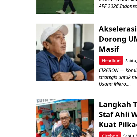
AFF 2026.Indonesi
Akseleras
Dorong UM
Masif
Headline
Sabtu,
CIREBON — Komis
strategis untuk
Usaha Mikro,...
Langkah T
Staf Ahli 
Kuat Pilk
Cirebon
Sabtu, 