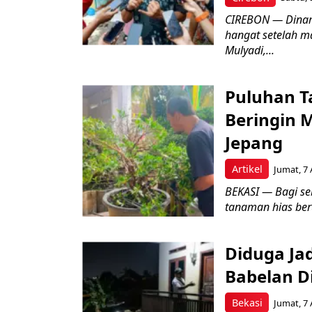
CIREBON — Dinami
hangat setelah ma
Mulyadi,...
Puluhan T
Beringin 
Jepang
Artikel
Jumat, 7 
BEKASI — Bagi se
tanaman hias ber
Diduga Ja
Babelan D
Bekasi
Jumat, 7 