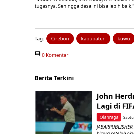
tugasnya. Sehingga desa ini bisa lebih baik,”
Tag:
Cirebon
kabupaten
kuwu
0 Komentar
Berita Terkini
John Herd
Lagi di FI
Olahraga
Sabtu,
JABARPUBLISHER.C
bicara setelah sk