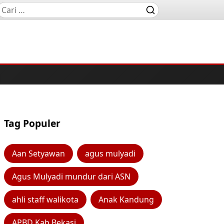
Tag Populer
Aan Setyawan
agus mulyadi
Agus Mulyadi mundur dari ASN
ahli staff walikota
Anak Kandung
APBD Kab Bekasi