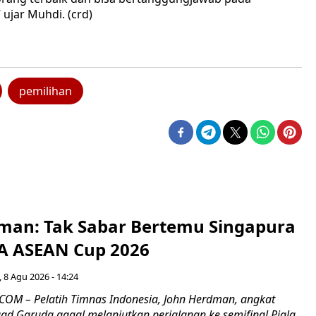
 ujar Muhdi. (crd)
pemilihan
man: Tak Sabar Bertemu Singapura
FA ASEAN Cup 2026
 8 Agu 2026 - 14:24
OM – Pelatih Timnas Indonesia, John Herdman, angkat
uad Garuda gagal melanjutkan perjalanan ke semifinal Piala