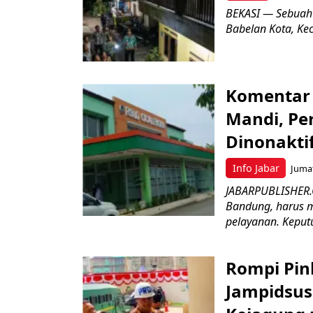
BEKASI — Sebuah
Babelan Kota, Ke
Komentar 
Mandi, Pe
Dinonakti
Info Jabar
Jumat
JABARPUBLISHER.
Bandung, harus m
pelayanan. Keputu
Rompi Pin
Jampidsus 