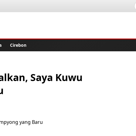
lisher
a
Cirebon
alkan, Saya Kuwu
u