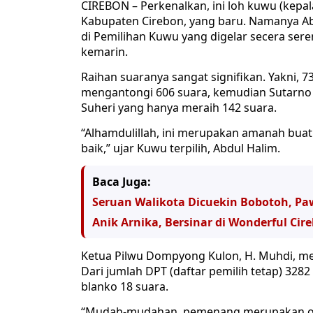
CIREBON – Perkenalkan, ini loh kuwu (kep
Kabupaten Cirebon, yang baru. Namanya Ab
di Pemilihan Kuwu yang digelar secera ser
kemarin.
Raihan suaranya sangat signifikan. Yakni, 7
mengantongi 606 suara, kemudian Sutarno
Suheri yang hanya meraih 142 suara.
“Alhamdulillah, ini merupakan amanah buat 
baik,” ujar Kuwu terpilih, Abdul Halim.
Baca Juga:
Seruan Walikota Dicuekin Bobotoh, Pa
Anik Arnika, Bersinar di Wonderful Cir
Ketua Pilwu Dompyong Kulon, H. Muhdi, me
Dari jumlah DPT (daftar pemilih tetap) 3282
blanko 18 suara.
“Mudah-mudahan, pemenang merupakan ora