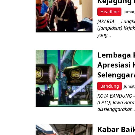
Kejagung 
Headline
Jumat,
JAKARTA — Langk
(Jampidsus) Kejak
yang...
Lembaga P
Apresiasi
Selenggar
Bandung
Jumat,
KOTA BANDUNG –
(LPTQ) Jawa Bara
diselenggarakan..
Kabar Bai