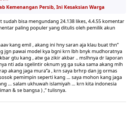
ab Kemenangan Persib, Ini Kesaksian Warga
but sudah bisa mengundang 24.138 likes, 4.4.55 komentar
mentar paling populer yang ditulis oleh pemilik akun
 kang emil , akang ini hny saran aja klau buat thn”
ng jgn pawai model kya bgni krn lbh bnyk mudhoratnya
kbar gtu kang , atw ga zikir akbar .. mslhnya dr laporan
tnya nti ada sgelintir oknum yg ga suka sama akang mlh
rap akang jaga mura”a , krn saya brhrp dan jg ormas
 sosok pemimpin seperti kang … saya mohon kang jaga
kang … salam ukhuwah islamiyah … krn kita indonesia
iman & se bangsa ) ,” tulisnya.