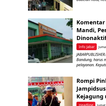
Komentar 
Mandi, Pe
Dinonakti
Info Jabar
Jumat
JABARPUBLISHER.
Bandung, harus m
pelayanan. Keputu
Rompi Pin
Jampidsus 
Kejagung 
Headline
Jumat,