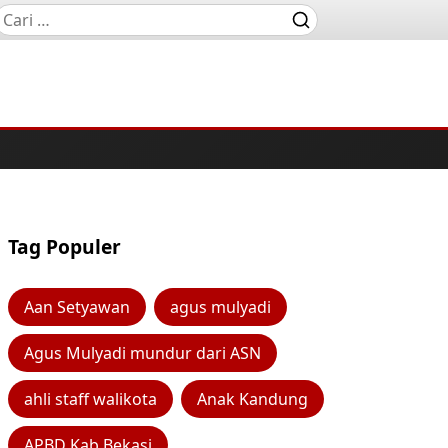
Tag Populer
Aan Setyawan
agus mulyadi
Agus Mulyadi mundur dari ASN
ahli staff walikota
Anak Kandung
APBD Kab Bekasi