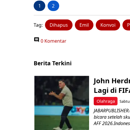
1
2
Tag:
Dihapus
Emil
Konvoi
P
0 Komentar
Berita Terkini
John Herd
Lagi di FI
Olahraga
Sabtu,
JABARPUBLISHER.C
bicara setelah sk
AFF 2026.Indonesi