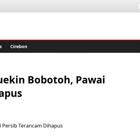
lisher
a
Cirebon
uekin Bobotoh, Pawai
hapus