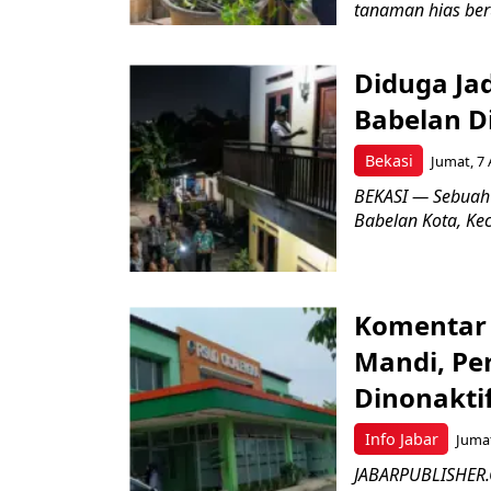
tanaman hias ber
Diduga Ja
Babelan D
Bekasi
Jumat, 7 
BEKASI — Sebuah
Babelan Kota, Ke
Komentar 
Mandi, Pe
Dinonakti
Info Jabar
Jumat
JABARPUBLISHER.