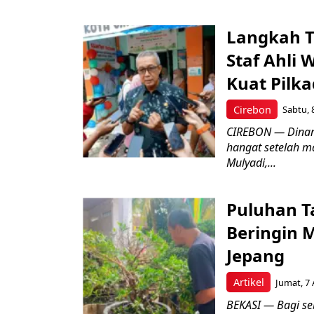
Langkah T
Staf Ahli 
Kuat Pilk
Cirebon
Sabtu, 
CIREBON — Dinami
hangat setelah ma
Mulyadi,...
Puluhan T
Beringin 
Jepang
Artikel
Jumat, 7 
BEKASI — Bagi se