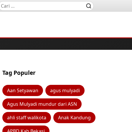
Tag Populer
Aan Setyawan
agus mulyadi
Agus Mulyadi mundur dari ASN
ahli staff walikota
Anak Kandung
APBD Kab Bekasi