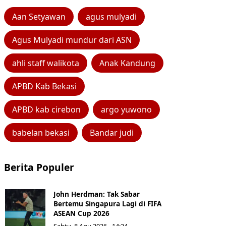
Aan Setyawan
agus mulyadi
Agus Mulyadi mundur dari ASN
ahli staff walikota
Anak Kandung
APBD Kab Bekasi
APBD kab cirebon
argo yuwono
babelan bekasi
Bandar judi
Berita Populer
John Herdman: Tak Sabar
Bertemu Singapura Lagi di FIFA
ASEAN Cup 2026