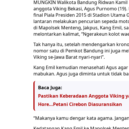
MUNGKIN Walikota Bandung Ridwan Kamil 
anggota Viking Bekasi, Agus Purnomo (19)
final Piala Presiden 2015 di Stadion Utama
lantaran melakukan pencurian sepeda moto
di Mapolsek Menteng, Jakpus, Kang Emil, s
melontarkan kalimat, “Ngerakeun kolot wae 
Tak hanya itu, setelah mendengarkan krono
nomor satu di Pemkot Bandung ini juga me
Viking se-Jawa Barat nyari-nyari”.
Kang Emil kemudian menasehati Agus agar
mabukan. Agus juga diminta untuk tidak b
Baca Juga:
Pastikan Keberadaan Anggota Viking 
Hore…Petani Cirebon Diasuransikan
“Makanya kamu dengar kata agama. Jangan 
Kedatangan Kang Emil ke Mapolsek Menteng