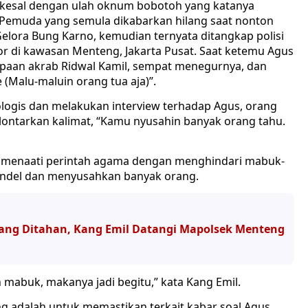
kesal dengan ulah oknum bobotoh yang katanya
. Pemuda yang semula dikabarkan hilang saat nonton
 Gelora Bung Karno, kemudian ternyata ditangkap polisi
r di kawasan Menteng, Jakarta Pusat. Saat ketemu Agus
apaan akrab Ridwal Kamil, sempat menegurnya, dan
(Malu-maluin orang tua aja)”.
logis dan melakukan interview terhadap Agus, orang
lontarkan kalimat, “Kamu nyusahin banyak orang tahu.
 menaati perintah agama dengan menghindari mabuk-
andel dan menyusahkan banyak orang.
yang Ditahan, Kang Emil Datangi Mapolsek Menteng
mabuk, makanya jadi begitu,” kata Kang Emil.
 adalah untuk memastikan terkait kabar soal Agus