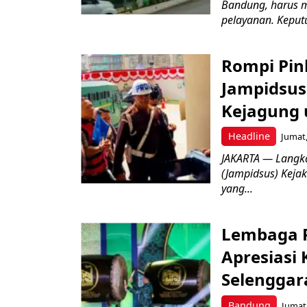
Bandung, harus m
pelayanan. Keputu
Rompi Pin
Jampidsus 
Kejagung 
Headline
Jumat,
JAKARTA — Langk
(Jampidsus) Kejak
yang...
Lembaga P
Apresiasi
Selenggar
Bandung
Jumat,