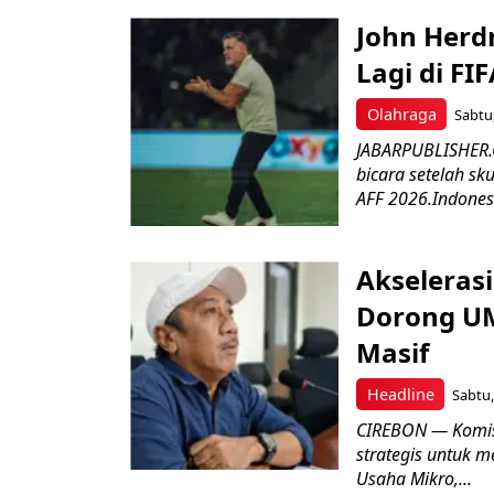
John Herd
Lagi di FI
Olahraga
Sabtu,
JABARPUBLISHER.C
bicara setelah sk
AFF 2026.Indonesi
Akseleras
Dorong UM
Masif
Headline
Sabtu,
CIREBON — Komis
strategis untuk
Usaha Mikro,...