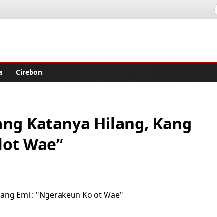
lisher
a
Cirebon
ng Katanya Hilang, Kang
lot Wae”