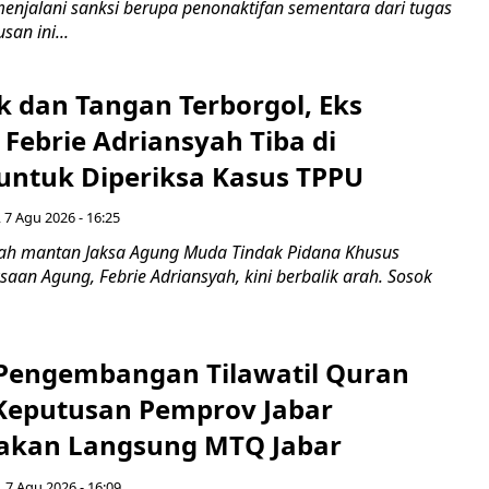
enjalani sanksi berupa penonaktifan sementara dari tugas
san ini...
k dan Tangan Terborgol, Eks
Febrie Adriansyah Tiba di
untuk Diperiksa Kasus TPPU
 7 Agu 2026 - 16:25
ah mantan Jaksa Agung Muda Tindak Pidana Khusus
saan Agung, Febrie Adriansyah, kini berbalik arah. Sosok
engembangan Tilawatil Quran
 Keputusan Pemprov Jabar
akan Langsung MTQ Jabar
 7 Agu 2026 - 16:09