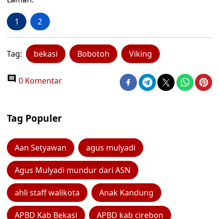
1
2
Tag:
bekasi
Bobotoh
Viking
0 Komentar
Tag Populer
Aan Setyawan
agus mulyadi
Agus Mulyadi mundur dari ASN
ahli staff walikota
Anak Kandung
APBD Kab Bekasi
APBD kab cirebon