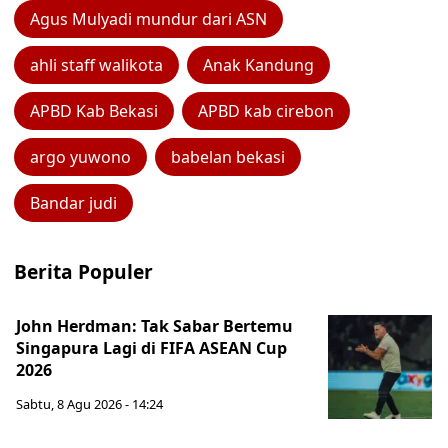
Agus Mulyadi mundur dari ASN
ahli staff walikota
Anak Kandung
APBD Kab Bekasi
APBD kab cirebon
argo yuwono
babelan bekasi
Bandar judi
Berita Populer
John Herdman: Tak Sabar Bertemu
Singapura Lagi di FIFA ASEAN Cup
2026
Sabtu, 8 Agu 2026 - 14:24