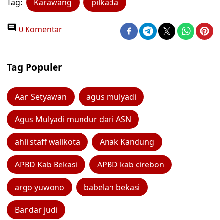
Tag:
Karawang
pilkada
0 Komentar
Tag Populer
Aan Setyawan
agus mulyadi
Agus Mulyadi mundur dari ASN
ahli staff walikota
Anak Kandung
APBD Kab Bekasi
APBD kab cirebon
argo yuwono
babelan bekasi
Bandar judi