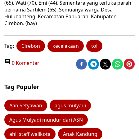
(65), Wati (70), Emi (44). Sementara yang terluka parah
bernama Sartilem (65). Semuanya warga Desa
Hulubanteng, Kecamatan Pabuaran, Kabupaten
Cirebon. (bay)
Tag:
Cirebon
kecelakaan
tol
0 Komentar
Tag Populer
Aan Setyawan
agus mulyadi
Agus Mulyadi mundur dari ASN
ahli staff walikota
Anak Kandung