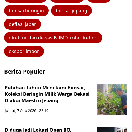
bonsai beringin
bonsai jepang
deflasi jabar
direktur dan dewas BUMD kota cirebon
ekspor impor
Berita Populer
Puluhan Tahun Menekuni Bonsai,
Koleksi Beringin Milik Warga Bekasi
Diakui Maestro Jepang
Jumat, 7 Agu 2026 - 22:10
Diduga Jadi Lokasi Open BO,