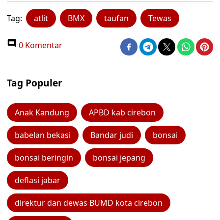
Tag:
atlit
BMX
taufan
Tewas
0 Komentar
Tag Populer
Anak Kandung
APBD kab cirebon
babelan bekasi
Bandar judi
bonsai
bonsai beringin
bonsai jepang
deflasi jabar
direktur dan dewas BUMD kota cirebon