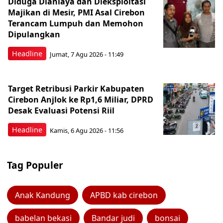
Diduga Dianiaya dan Dieksploitasi
Majikan di Mesir, PMI Asal Cirebon
Terancam Lumpuh dan Memohon
Dipulangkan
Headline
Jumat, 7 Agu 2026 - 11:49
Target Retribusi Parkir Kabupaten
Cirebon Anjlok ke Rp1,6 Miliar, DPRD
Desak Evaluasi Potensi Riil
Headline
Kamis, 6 Agu 2026 - 11:56
Tag Populer
Anak Kandung
APBD kab cirebon
babelan bekasi
Bandar judi
bonsai