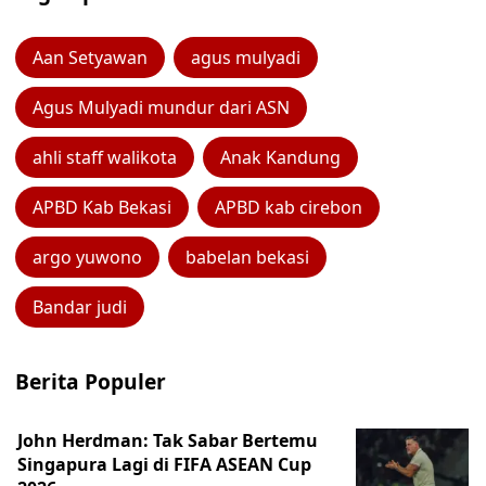
Aan Setyawan
agus mulyadi
Agus Mulyadi mundur dari ASN
ahli staff walikota
Anak Kandung
APBD Kab Bekasi
APBD kab cirebon
argo yuwono
babelan bekasi
Bandar judi
Berita Populer
John Herdman: Tak Sabar Bertemu
Singapura Lagi di FIFA ASEAN Cup