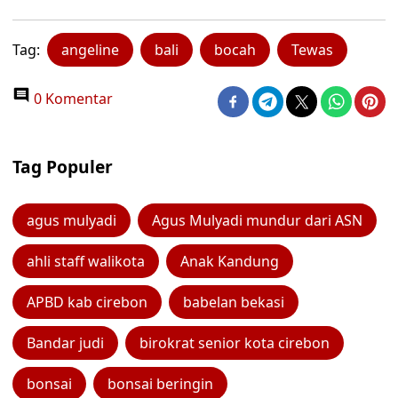
Tag:
angeline
bali
bocah
Tewas
0 Komentar
Tag Populer
agus mulyadi
Agus Mulyadi mundur dari ASN
ahli staff walikota
Anak Kandung
APBD kab cirebon
babelan bekasi
Bandar judi
birokrat senior kota cirebon
bonsai
bonsai beringin