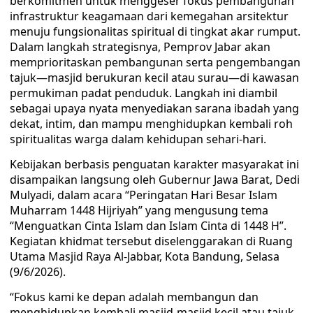
berkomitmen untuk menggeser fokus pembangunan
infrastruktur keagamaan dari kemegahan arsitektur
menuju fungsionalitas spiritual di tingkat akar rumput.
Dalam langkah strategisnya, Pemprov Jabar akan
memprioritaskan pembangunan serta pengembangan
tajuk—masjid berukuran kecil atau surau—di kawasan
permukiman padat penduduk. Langkah ini diambil
sebagai upaya nyata menyediakan sarana ibadah yang
dekat, intim, dan mampu menghidupkan kembali roh
spiritualitas warga dalam kehidupan sehari-hari.
Kebijakan berbasis penguatan karakter masyarakat ini
disampaikan langsung oleh Gubernur Jawa Barat, Dedi
Mulyadi, dalam acara “Peringatan Hari Besar Islam
Muharram 1448 Hijriyah” yang mengusung tema
“Menguatkan Cinta Islam dan Islam Cinta di 1448 H”.
Kegiatan khidmat tersebut diselenggarakan di Ruang
Utama Masjid Raya Al-Jabbar, Kota Bandung, Selasa
(9/6/2026).
“Fokus kami ke depan adalah membangun dan
menghidupkan kembali masjid-masjid kecil atau tajuk