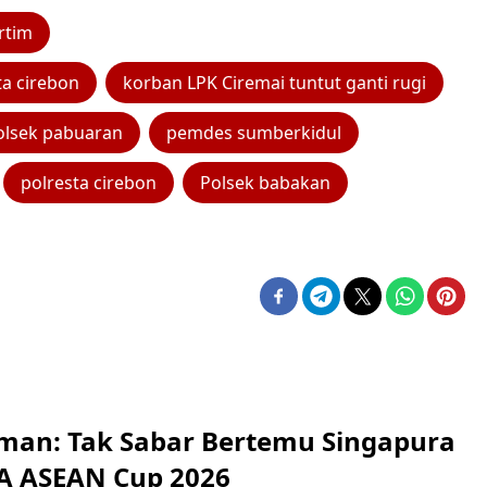
irtim
ta cirebon
korban LPK Ciremai tuntut ganti rugi
olsek pabuaran
pemdes sumberkidul
polresta cirebon
Polsek babakan
man: Tak Sabar Bertemu Singapura
FA ASEAN Cup 2026