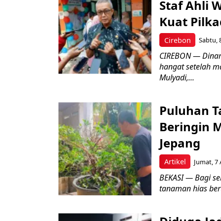
Staf Ahli 
Kuat Pilk
Cirebon
Sabtu, 
CIREBON — Dinami
hangat setelah ma
Mulyadi,...
Puluhan T
Beringin 
Jepang
Artikel
Jumat, 7 
BEKASI — Bagi se
tanaman hias ber