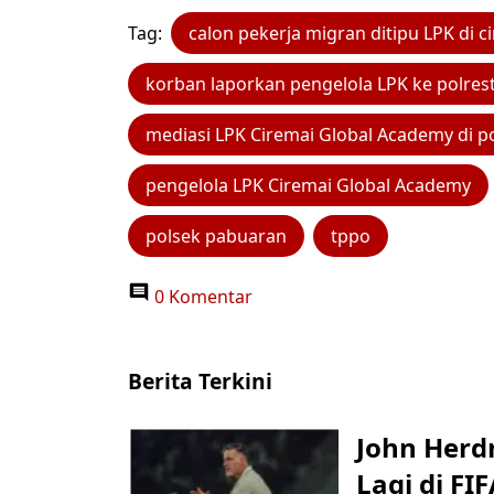
Tag:
calon pekerja migran ditipu LPK di c
korban laporkan pengelola LPK ke polres
mediasi LPK Ciremai Global Academy di p
pengelola LPK Ciremai Global Academy
polsek pabuaran
tppo
0 Komentar
Berita Terkini
John Herd
Lagi di FI