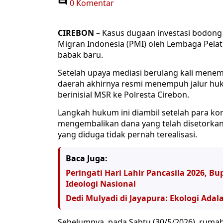
0 Komentar
CIREBON
– Kasus dugaan investasi bodong
Migran Indonesia (PMI) oleh Lembaga Pelat
babak baru.
Setelah upaya mediasi berulang kali menemu
daerah akhirnya resmi menempuh jalur h
berinisial MSR ke Polresta Cirebon.
Langkah hukum ini diambil setelah para kor
mengembalikan dana yang telah disetorkan
yang diduga tidak pernah terealisasi.
Baca Juga:
Peringati Hari Lahir Pancasila 2026, B
Ideologi Nasional
Dedi Mulyadi di Jayapura: Ekologi Adal
Sebelumnya, pada Sabtu (30/5/2026), ruma