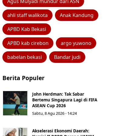
Agus Mulyadi mundur dari ASN
ahli staff walikota
Anak Kandung
APBD Kab Bekasi
APBD kab cirebon
argo yuwono
babelan bekasi
Bandar judi
Berita Populer
John Herdman: Tak Sabar
Bertemu Singapura Lagi di FIFA
ASEAN Cup 2026
Sabtu, 8 Agu 2026 - 14:24
Akselerasi Ekonomi Daerah: