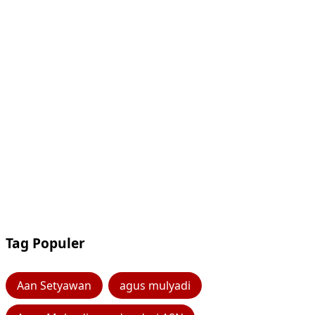
Tag Populer
Aan Setyawan
agus mulyadi