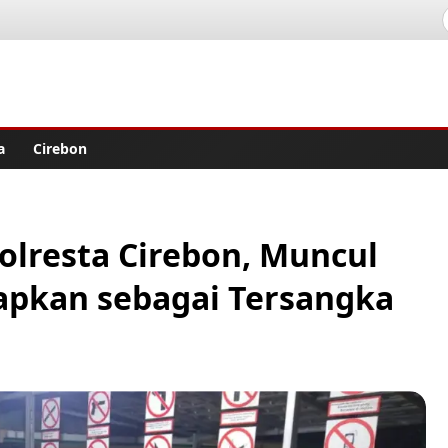
lisher
a
Cirebon
olresta Cirebon, Muncul
apkan sebagai Tersangka