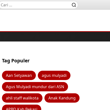
Tag Populer
Aan Setyawan
agus mulyadi
Agus Mulyadi mundur dari ASN
ahli staff walikota
Anak Kandung
APBD Kab Bekasi