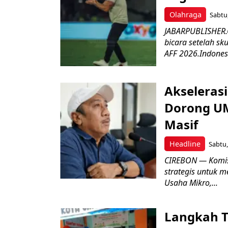
Olahraga
Sabtu,
JABARPUBLISHER.C
bicara setelah sk
AFF 2026.Indonesi
Akseleras
Dorong UM
Masif
Headline
Sabtu,
CIREBON — Komis
strategis untuk
Usaha Mikro,...
Langkah T