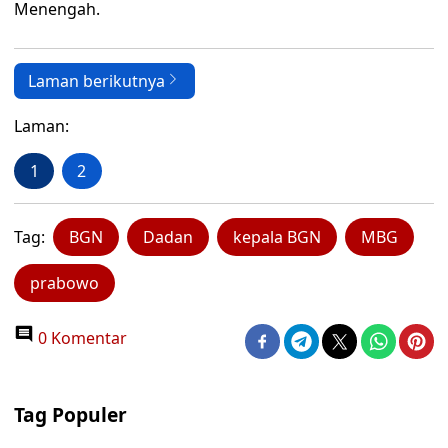
Menengah.
Laman berikutnya
Laman:
1
2
Tag:
BGN
Dadan
kepala BGN
MBG
prabowo
0 Komentar
Tag Populer