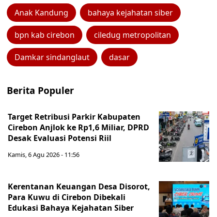
Anak Kandung
bahaya kejahatan siber
bpn kab cirebon
ciledug metropolitan
Damkar sindanglaut
dasar
Berita Populer
Target Retribusi Parkir Kabupaten
Cirebon Anjlok ke Rp1,6 Miliar, DPRD
Desak Evaluasi Potensi Riil
Kamis, 6 Agu 2026 - 11:56
Kerentanan Keuangan Desa Disorot,
Para Kuwu di Cirebon Dibekali
Edukasi Bahaya Kejahatan Siber