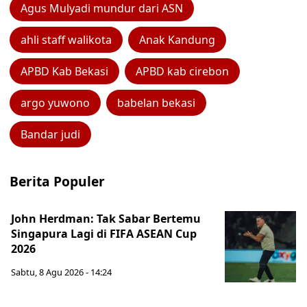
Agus Mulyadi mundur dari ASN
ahli staff walikota
Anak Kandung
APBD Kab Bekasi
APBD kab cirebon
argo yuwono
babelan bekasi
Bandar judi
Berita Populer
John Herdman: Tak Sabar Bertemu
Singapura Lagi di FIFA ASEAN Cup
2026
Sabtu, 8 Agu 2026 - 14:24