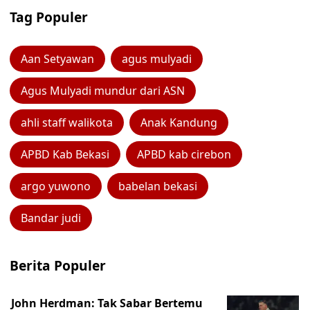
Tag Populer
Aan Setyawan
agus mulyadi
Agus Mulyadi mundur dari ASN
ahli staff walikota
Anak Kandung
APBD Kab Bekasi
APBD kab cirebon
argo yuwono
babelan bekasi
Bandar judi
Berita Populer
John Herdman: Tak Sabar Bertemu