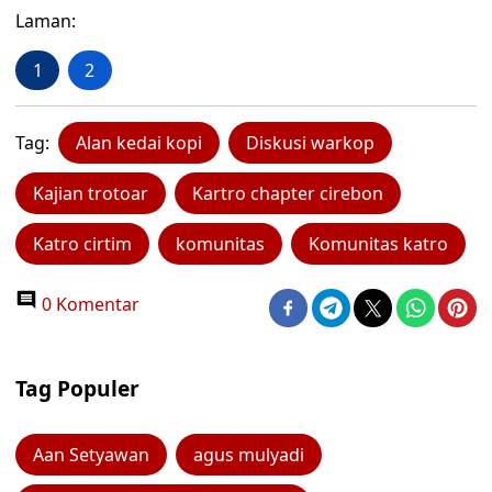
Laman:
1
2
Tag:
Alan kedai kopi
Diskusi warkop
Kajian trotoar
Kartro chapter cirebon
Katro cirtim
komunitas
Komunitas katro
0 Komentar
Tag Populer
Aan Setyawan
agus mulyadi