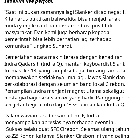
sebelum live perfom.
“Saat ini bukan zamannya lagi Slanker dicap negatif.
Kita harus buktikan bahwa kita bisa menjadi anak
muda yang kreatif dan berkontribusi positif di
masyarakat. Dan kami juga berharap kepada
pemerintah bisa lebih perhatian lagi terhadap
komunitas,” ungkap Sunardi.
Kemeriahan acara makin terasa dengan kehadiran
Indra Qadarsih (Indra Q), mantan keyboardist Slank
formasi ke-13, yang tampil sebagai bintang tamu. Ia
membawakan setidaknya lima lagu lawas Slank dan
berkolaborasi dengan sejumlah band lokal Cirebon.
Penampilan Indra menjadi magnet utama sekaligus
nostalgia bagi para Slanker yang hadir. Panggung pun
bergetar begitu intro lagu “Piss” dimainkan Indra Q.
Dalam wawancara bersama Tim JP, Indra
menyampaikan apresiasinya terhadap event ini.
“Sukses selalu buat SFC Cirebon. Selamat ulang tahun
ke-22! Konon katanya, Slanker Cirebon ini yang paling