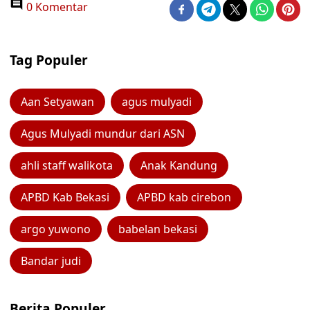
0 Komentar
Tag Populer
Aan Setyawan
agus mulyadi
Agus Mulyadi mundur dari ASN
ahli staff walikota
Anak Kandung
APBD Kab Bekasi
APBD kab cirebon
argo yuwono
babelan bekasi
Bandar judi
Berita Populer