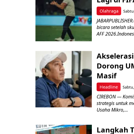
Olahraga
Sabtu,
JABARPUBLISHER.C
bicara setelah sk
AFF 2026.Indonesi
Akseleras
Dorong UM
Masif
Headline
Sabtu,
CIREBON — Komis
strategis untuk
Usaha Mikro,...
Langkah T