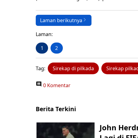
Laman berikutnya
Laman:
1
2
Tag:
Sirekap di pilkada
Sirekap pilka
0 Komentar
Berita Terkini
John Herd
Lagi di FI