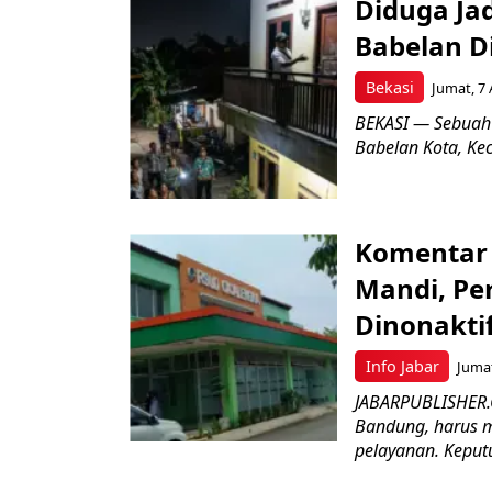
Diduga Ja
Babelan D
Bekasi
Jumat, 7 
BEKASI — Sebuah
Babelan Kota, Ke
Komentar 
Mandi, Pe
Dinonakti
Info Jabar
Jumat
JABARPUBLISHER.
Bandung, harus m
pelayanan. Keputu