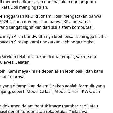
RI memerhatikan saran dan masukan dari anggota
” kata Doli mengingatkan.
enyelenggaraan KPU RI Idham Holik mengatakan bahwa
a 2024. Ia juga menegaskan bahwa KPU bersama
 sangat signifikan dari sisi sistem komputasi.
 insya Allah bandwidth-nya lebih besar, sehingga traffic-
acaan Sirekap kami tingkatkan, sehingga tingkat
 Sirekap telah dilakukan di dua tempat, yakni Kota
ulawesi Selatan.
bih. Kami meyakini ke depan akan lebih baik, dan kami
at,” ujarnya.
a yang ditampilkan dalam Sirekap adalah formulir yang
njang, seperti Model C.Hasil, Model D.Hasil-KWK, dan
pa dokumen dalam bentuk image (gambar, red.) atau
 hasil penghitungan atau rekapitulasi,” jelasnya.