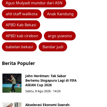
Agus Mulyadi mundur dari ASN
ahli staff walikota
Anak Kandung
APBD Kab Bekasi
APBD kab cirebon
argo yuwono
babelan bekasi
Bandar judi
Berita Populer
John Herdman: Tak Sabar
Bertemu Singapura Lagi di FIFA
ASEAN Cup 2026
Sabtu, 8 Agu 2026 - 14:24
Akselerasi Ekonomi Daerah: