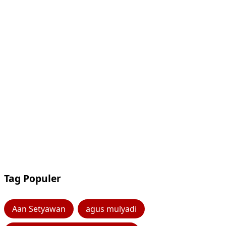
Tag Populer
Aan Setyawan
agus mulyadi