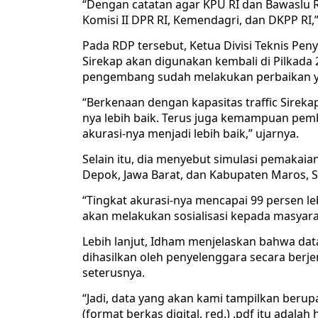
“Dengan catatan agar KPU RI dan Bawaslu 
Komisi II DPR RI, Kemendagri, dan DKPP RI,
Pada RDP tersebut, Ketua Divisi Teknis P
Sirekap akan digunakan kembali di Pilkad
pengembang sudah melakukan perbaikan yang
“Berkenaan dengan kapasitas traffic Sirekap,
nya lebih baik. Terus juga kemampuan pemb
akurasi-nya menjadi lebih baik,” ujarnya.
Selain itu, dia menyebut simulasi pemakaian
Depok, Jawa Barat, dan Kabupaten Maros, S
“Tingkat akurasi-nya mencapai 99 persen le
akan melakukan sosialisasi kepada masyarak
Lebih lanjut, Idham menjelaskan bahwa dat
dihasilkan oleh penyelenggara secara berje
seterusnya.
“Jadi, data yang akan kami tampilkan beru
(format berkas digital, red.) .pdf itu adalah