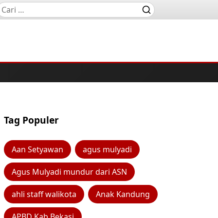
Tag Populer
Aan Setyawan
agus mulyadi
Agus Mulyadi mundur dari ASN
ahli staff walikota
Anak Kandung
APBD Kab Bekasi