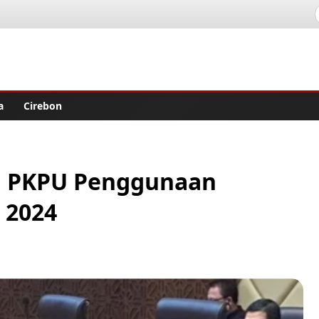
lisher
a
Cirebon
ui PKPU Penggunaan
 2024