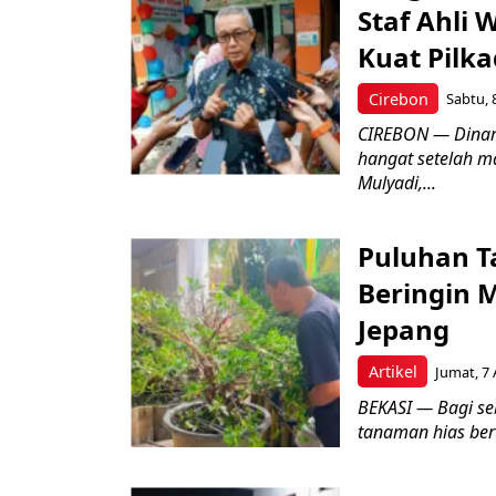
Staf Ahli 
Kuat Pilk
Cirebon
Sabtu, 
CIREBON — Dinami
hangat setelah ma
Mulyadi,...
Puluhan T
Beringin 
Jepang
Artikel
Jumat, 7 
BEKASI — Bagi se
tanaman hias ber