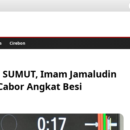
lisher
a
Cirebon
– SUMUT, Imam Jamaludin
Cabor Angkat Besi