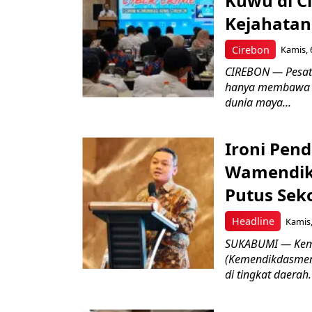
Kuwu di C
Kejahatan
Cirebon
Kamis, 
CIREBON — Pesatn
hanya membawa k
dunia maya...
Ironi Pend
Wamendik
Putus Seko
Headline
Kamis,
SUKABUMI — Keme
(Kemendikdasmen)
di tingkat daerah.