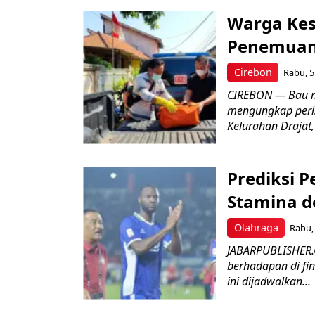
Warga Kes
Penemuan
Cirebon
Rabu, 5
CIREBON — Bau me
mengungkap peri
Kelurahan Drajat,
Prediksi 
Stamina d
Olahraga
Rabu, 
JABARPUBLISHER.
berhadapan di fin
ini dijadwalkan...