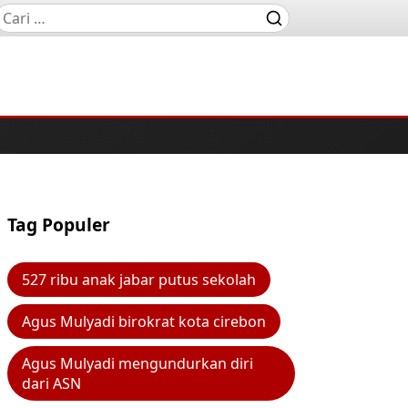
Tag Populer
527 ribu anak jabar putus sekolah
Agus Mulyadi birokrat kota cirebon
Agus Mulyadi mengundurkan diri
dari ASN