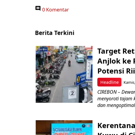
0 Komentar
Berita Terkini
Target Ret
Anjlok ke 
Potensi Rii
Headline
Kamis,
CIREBON – Dewan
menyoroti tajam 
dan mengoptimal
Kerentana