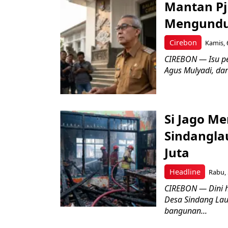
Mantan Pj
Mengundur
Cirebon
Kamis, 
CIREBON — Isu pe
Agus Mulyadi, dar
Si Jago M
Sindangla
Juta
Headline
Rabu, 
CIREBON — Dini 
Desa Sindang La
bangunan...