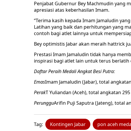
Penjabat Gubernur Bey Machmudin yang m
apresiasi atas keberhasilan Imam.
“Terima kasih kepada Imam Jamaludin yang
Latihan yang baik dan perhitungan yang mat
contoh bagi atlet lainnya untuk mempersiap
Bey optimistis Jabar akan meraih hattrick 
Prestasi Imam Jamaludin tidak hanya memb
inspirasi bagi atlet lain untuk terus berlat
Daftar Peraih Medali Angkat Besi Putra:
Emas
Imam Jamaludin (Jabar), total angkata
Perak
T Yuliandan (Aceh), total angkatan 295
Perunggu
Arifin Puji Saputra (Jateng), total
Tag:
Kontingen Jabar
pon aceh med