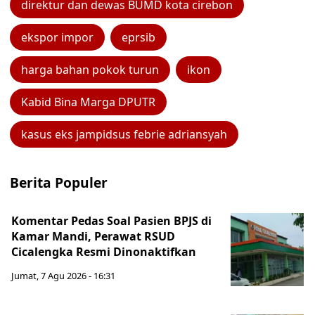
direktur dan dewas BUMD kota cirebon
ekspor impor
eprsib
harga bahan pokok turun
ikon
Kabid Bina Marga DPUTR
kasus eks jampidsus febrie adriansyah
Berita Populer
Komentar Pedas Soal Pasien BPJS di
Kamar Mandi, Perawat RSUD
Cicalengka Resmi Dinonaktifkan
Jumat, 7 Agu 2026 - 16:31