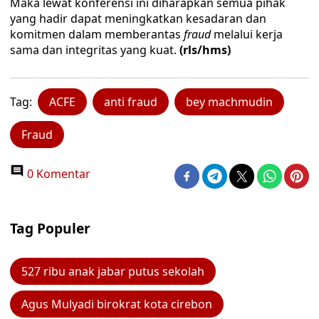
Maka lewat konferensi ini diharapkan semua pihak
yang hadir dapat meningkatkan kesadaran dan
komitmen dalam memberantas
fraud
melalui kerja
sama dan integritas yang kuat.
(rls/hms)
Tag:
ACFE
anti fraud
bey machmudin
Fraud
0 Komentar
Tag Populer
527 ribu anak jabar putus sekolah
Agus Mulyadi birokrat kota cirebon