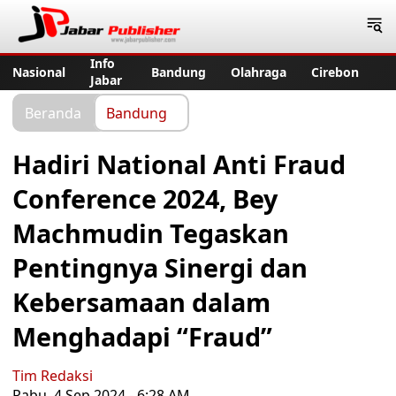
Jabar Publisher
Info
Nasional
Bandung
Olahraga
Cirebon
Jabar
Beranda
Bandung
Hadiri National Anti Fraud
Conference 2024, Bey
Machmudin Tegaskan
Pentingnya Sinergi dan
Kebersamaan dalam
Menghadapi “Fraud”
Tim Redaksi
Rabu, 4 Sep 2024 - 6:28 AM