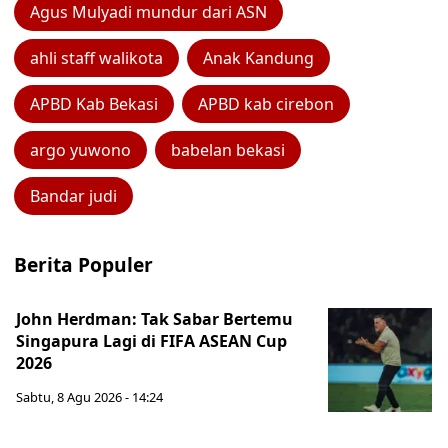
Agus Mulyadi mundur dari ASN
ahli staff walikota
Anak Kandung
APBD Kab Bekasi
APBD kab cirebon
argo yuwono
babelan bekasi
Bandar judi
Berita Populer
John Herdman: Tak Sabar Bertemu
Singapura Lagi di FIFA ASEAN Cup
2026
Sabtu, 8 Agu 2026 - 14:24