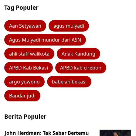
Tag Populer
Aan Setyawan
agus mulyadi
Agus Mulyadi mundur dari ASN
ahli staff walikota
Anak Kandung
APBD Kab Bekasi
APBD kab cirebon
argo yuwono
babelan bekasi
Bandar judi
Berita Populer
John Herdman: Tak Sabar Bertemu