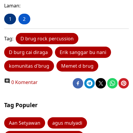
Laman:
1
2
Tag:
D brug rock percussion
D burg cai diraga
Erik sanggar bu nani
komunitas d'brug
Memet d brug
0 Komentar
Tag Populer
Aan Setyawan
agus mulyadi