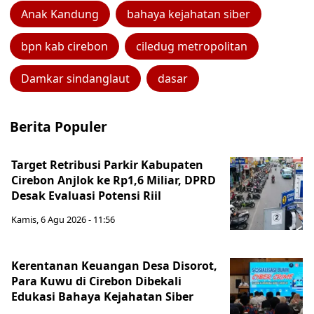
Anak Kandung
bahaya kejahatan siber
bpn kab cirebon
ciledug metropolitan
Damkar sindanglaut
dasar
Berita Populer
Target Retribusi Parkir Kabupaten
Cirebon Anjlok ke Rp1,6 Miliar, DPRD
Desak Evaluasi Potensi Riil
Kamis, 6 Agu 2026 - 11:56
Kerentanan Keuangan Desa Disorot,
Para Kuwu di Cirebon Dibekali
Edukasi Bahaya Kejahatan Siber