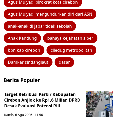
Agus Mulyadi birokrat kota cirebon
Agus Mulyadi mengundurkan diri dari ASN
anak-anak di jabar tidak sekolah
Anak Kandung
bahaya kejahatan siber
bpn kab cirebon
ciledug metropolitan
Damkar sindanglaut
dasar
Berita Populer
Target Retribusi Parkir Kabupaten
Cirebon Anjlok ke Rp1,6 Miliar, DPRD
Desak Evaluasi Potensi Riil
Kamis, 6 Agu 2026 - 11:56