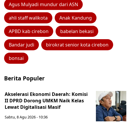
Agus Mulyadi mundur dari ASN
ahli staff walikota
Anak Kandung
APBD kab cirebon
babelan bekasi
Bandar judi
birokrat senior kota cirebon
bonsai
Berita Populer
Akselerasi Ekonomi Daerah: Komisi
II DPRD Dorong UMKM Naik Kelas
Lewat Digitalisasi Masif
Sabtu, 8 Agu 2026 - 10:36