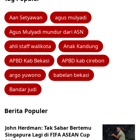
Aan Setyawan
agus mulyadi
Agus Mulyadi mundur dari ASN
ahli staff walikota
Anak Kandung
APBD Kab Bekasi
APBD kab cirebon
argo yuwono
babelan bekasi
Bandar judi
Berita Populer
John Herdman: Tak Sabar Bertemu
Singapura Lagi di FIFA ASEAN Cup