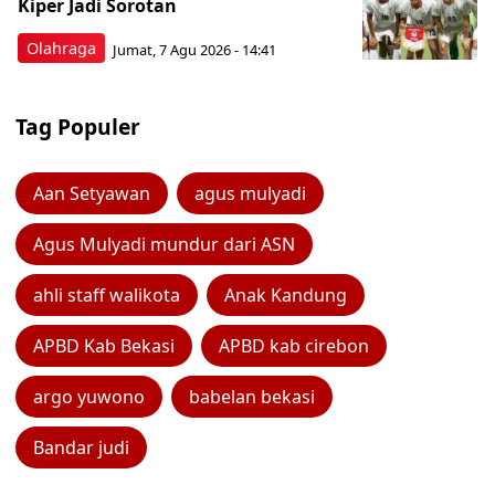
Kiper Jadi Sorotan
Olahraga
Jumat, 7 Agu 2026 - 14:41
Tag Populer
Aan Setyawan
agus mulyadi
Agus Mulyadi mundur dari ASN
ahli staff walikota
Anak Kandung
APBD Kab Bekasi
APBD kab cirebon
argo yuwono
babelan bekasi
Bandar judi