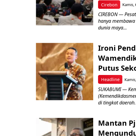
Cirebon
Kamis, 
CIREBON — Pesatn
hanya membawa k
dunia maya...
Ironi Pend
Wamendik
Putus Seko
Headline
Kamis,
SUKABUMI — Keme
(Kemendikdasmen)
di tingkat daerah.
Mantan Pj
Mengundur