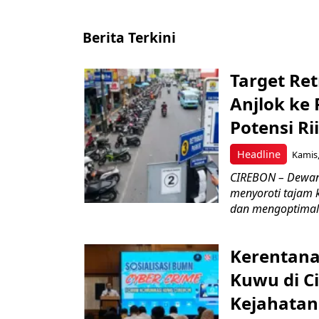
Berita Terkini
Target Ret
Anjlok ke 
Potensi Rii
Headline
Kamis,
CIREBON – Dewan
menyoroti tajam 
dan mengoptimal
Kerentana
Kuwu di C
Kejahatan