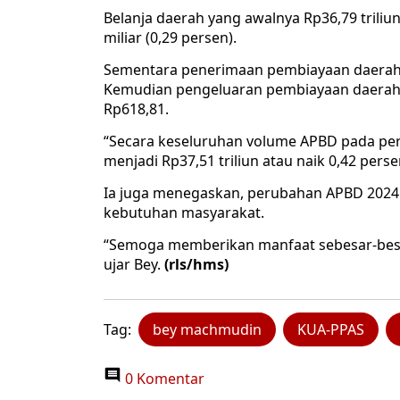
Belanja daerah yang awalnya Rp36,79 triliu
miliar (0,29 persen).
Sementara penerimaan pembiayaan daerah ya
Kemudian pengeluaran pembiayaan daerah 
Rp618,81.
“Secara keseluruhan volume APBD pada per
menjadi Rp37,51 triliun atau naik 0,42 perse
Ia juga menegaskan, perubahan APBD 2024
kebutuhan masyarakat.
“Semoga memberikan manfaat sebesar-besa
ujar Bey.
(rls/hms)
Tag:
bey machmudin
KUA-PPAS
0 Komentar