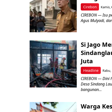
Cirebon
Kamis, 
CIREBON — Isu pe
Agus Mulyadi, dar
Si Jago M
Sindangla
Juta
Headline
Rabu, 
CIREBON — Dini 
Desa Sindang La
bangunan...
Warga Kes