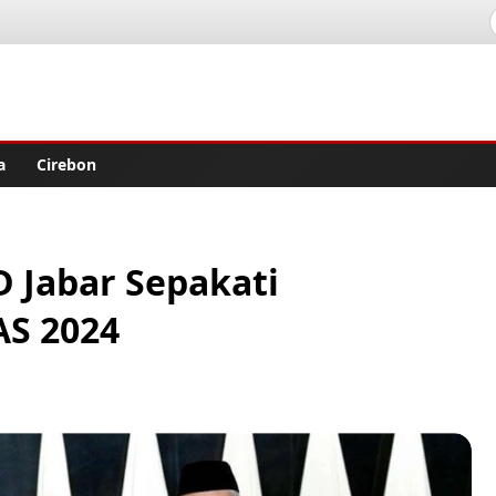
lisher
a
Cirebon
 Jabar Sepakati
AS 2024