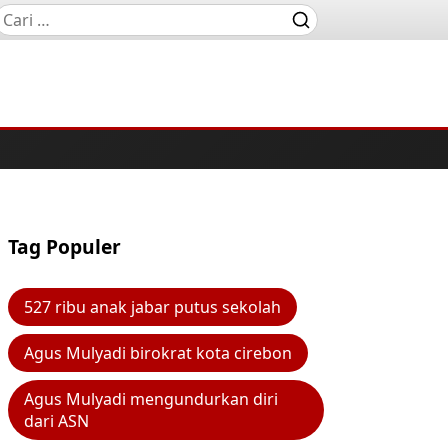
Tag Populer
527 ribu anak jabar putus sekolah
Agus Mulyadi birokrat kota cirebon
Agus Mulyadi mengundurkan diri
dari ASN