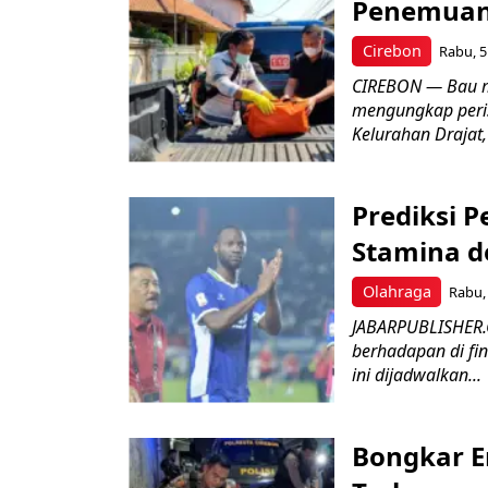
Penemuan
Cirebon
Rabu, 5
CIREBON — Bau me
mengungkap peri
Kelurahan Drajat,
Prediksi 
Stamina d
Olahraga
Rabu, 
JABARPUBLISHER.
berhadapan di fin
ini dijadwalkan...
Bongkar E