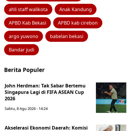
ahli staff walikota
Anak Kandung
APBD Kab Bekasi
APBD kab cirebon
argo yuwono
babelan bekasi
Bandar judi
Berita Populer
John Herdman: Tak Sabar Bertemu
Singapura Lagi di FIFA ASEAN Cup
2026
Sabtu, 8 Agu 2026 - 14:24
Akselerasi Ekonomi Daerah: Komisi