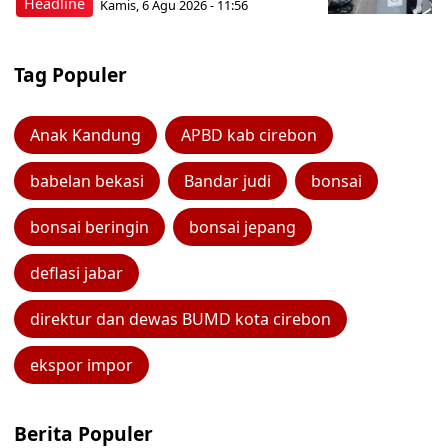
Headline
Kamis, 6 Agu 2026 - 11:56
Tag Populer
Anak Kandung
APBD kab cirebon
babelan bekasi
Bandar judi
bonsai
bonsai beringin
bonsai jepang
deflasi jabar
direktur dan dewas BUMD kota cirebon
ekspor impor
Berita Populer