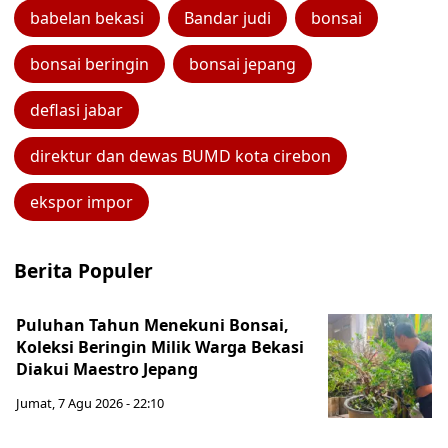
babelan bekasi
Bandar judi
bonsai
bonsai beringin
bonsai jepang
deflasi jabar
direktur dan dewas BUMD kota cirebon
ekspor impor
Berita Populer
Puluhan Tahun Menekuni Bonsai,
Koleksi Beringin Milik Warga Bekasi
Diakui Maestro Jepang
Jumat, 7 Agu 2026 - 22:10