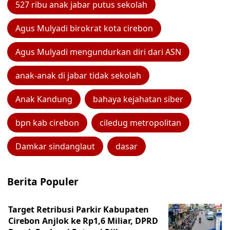
527 ribu anak jabar putus sekolah
Agus Mulyadi birokrat kota cirebon
Agus Mulyadi mengundurkan diri dari ASN
anak-anak di jabar tidak sekolah
Anak Kandung
bahaya kejahatan siber
bpn kab cirebon
ciledug metropolitan
Damkar sindanglaut
dasar
Berita Populer
Target Retribusi Parkir Kabupaten
Cirebon Anjlok ke Rp1,6 Miliar, DPRD