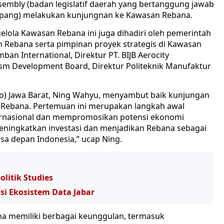
sembly (badan legislatif daerah yang bertanggung jawab
Jepang) melakukan kunjungnan ke Kawasan Rebana.
lola Kawasan Rebana ini juga dihadiri oleh pemerintah
h Rebana serta pimpinan proyek strategis di Kawasan
ban International, Direktur PT. BIJB Aerocity
sm Development Board, Direktur Politeknik Manufaktur
do) Jawa Barat, Ning Wahyu, menyambut baik kunjungan
 Rebana. Pertemuan ini merupakan langkah awal
rnasional dan mempromosikan potensi ekonomi
ningkatkan investasi dan menjadikan Rebana sebagai
a depan Indonesia,” ucap Ning.
litik Studies
si Ekosistem Data Jabar
 memiliki berbagai keunggulan, termasuk