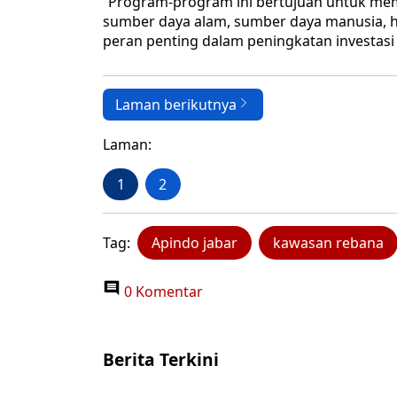
“Program-program ini bertujuan untuk mema
sumber daya alam, sumber daya manusia,
peran penting dalam peningkatan investasi 
Laman berikutnya
Laman:
1
2
Tag:
Apindo jabar
kawasan rebana
0 Komentar
Berita Terkini