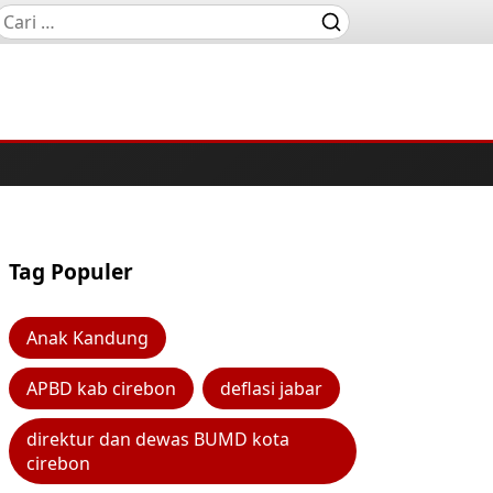
Tag Populer
Anak Kandung
APBD kab cirebon
deflasi jabar
direktur dan dewas BUMD kota
cirebon