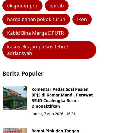
ekspor impor
eprsib
harga bahan pokok turun
ikon
Kabid Bina Marga DPUTR
kasus eks jampidsus febrie
adriansyah
Berita Populer
Komentar Pedas Soal Pasien
BPJS di Kamar Mandi, Perawat
RSUD Cicalengka Resmi
Dinonaktifkan
Jumat, 7 Agu 2026 - 16:31
Rompi Pink dan Tangan