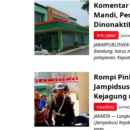
Komentar 
Mandi, Pe
Dinonakti
Info Jabar
Jumat
JABARPUBLISHER.
Bandung, harus m
pelayanan. Keputu
Rompi Pin
Jampidsus 
Kejagung 
Headline
Jumat,
JAKARTA — Langk
(Jampidsus) Kejak
yang...