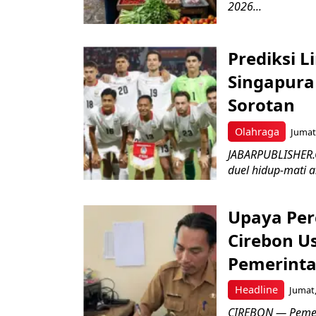
2026...
Prediksi L
Singapura 
Sorotan
Olahraga
Jumat,
JABARPUBLISHER.
duel hidup-mati a
Upaya Per
Cirebon Us
Pemerinta
Headline
Jumat,
CIREBON — Pemer