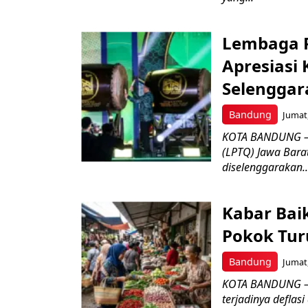
Lembaga P
Apresiasi
Selenggar
Bandung
Jumat,
KOTA BANDUNG –
(LPTQ) Jawa Bara
diselenggarakan..
Kabar Bai
Pokok Turu
Bandung
Jumat,
KOTA BANDUNG – 
terjadinya deflas