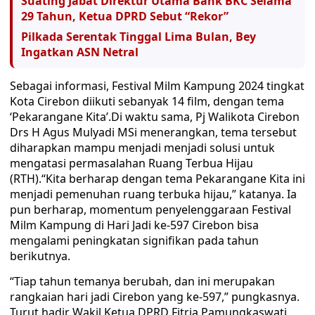
Suating Jabat Direktur Utama Bank BKC Selama
29 Tahun, Ketua DPRD Sebut “Rekor”
Pilkada Serentak Tinggal Lima Bulan, Bey
Ingatkan ASN Netral
Sebagai informasi, Festival Milm Kampung 2024 tingkat
Kota Cirebon diikuti sebanyak 14 film, dengan tema
‘Pekarangane Kita’.Di waktu sama, Pj Walikota Cirebon
Drs H Agus Mulyadi MSi menerangkan, tema tersebut
diharapkan mampu menjadi menjadi solusi untuk
mengatasi permasalahan Ruang Terbua Hijau
(RTH).“Kita berharap dengan tema Pekarangane Kita ini
menjadi pemenuhan ruang terbuka hijau,” katanya. Ia
pun berharap, momentum penyelenggaraan Festival
Milm Kampung di Hari Jadi ke-597 Cirebon bisa
mengalami peningkatan signifikan pada tahun
berikutnya.
“Tiap tahun temanya berubah, dan ini merupakan
rangkaian hari jadi Cirebon yang ke-597,” pungkasnya.
Turut hadir Wakil Ketua DPRD Fitria Pamungkaswati,