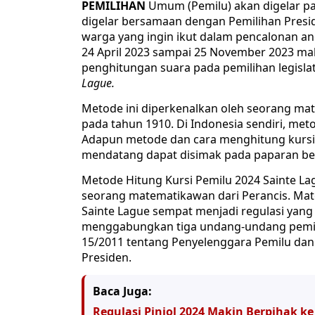
PEMILIHAN
Umum (Pemilu) akan digelar pa
digelar bersamaan dengan Pemilihan Presiden
warga yang ingin ikut dalam pencalonan angg
24 April 2023 sampai 25 November 2023 ma
penghitungan suara pada pemilihan legisl
Lague.
Metode ini diperkenalkan oleh seorang ma
pada tahun 1910. Di Indonesia sendiri, met
Adapun metode dan cara menghitung kursi
mendatang dapat disimak pada paparan ber
Metode Hitung Kursi Pemilu 2024 Sainte L
seorang matematikawan dari Perancis. Mat
Sainte Lague sempat menjadi regulasi yang 
menggabungkan tiga undang-undang pemilu,
15/2011 tentang Penyelenggara Pemilu dan
Presiden.
Baca Juga:
Regulasi Pinjol 2024 Makin Berpihak k