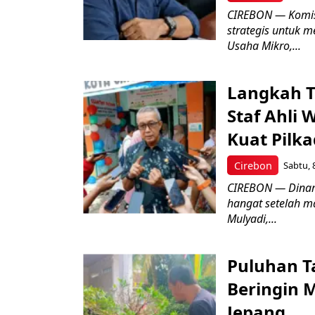
CIREBON — Komis
strategis untuk
Usaha Mikro,...
Langkah T
Staf Ahli 
Kuat Pilk
Cirebon
Sabtu, 
CIREBON — Dinami
hangat setelah ma
Mulyadi,...
Puluhan T
Beringin 
Jepang