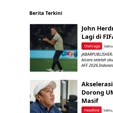
Berita Terkini
John Herd
Lagi di FI
Olahraga
Sabtu,
JABARPUBLISHER.C
bicara setelah sk
AFF 2026.Indonesi
Akseleras
Dorong UM
Masif
Headline
Sabtu,