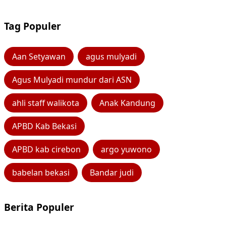
Tag Populer
Aan Setyawan
agus mulyadi
Agus Mulyadi mundur dari ASN
ahli staff walikota
Anak Kandung
APBD Kab Bekasi
APBD kab cirebon
argo yuwono
babelan bekasi
Bandar judi
Berita Populer