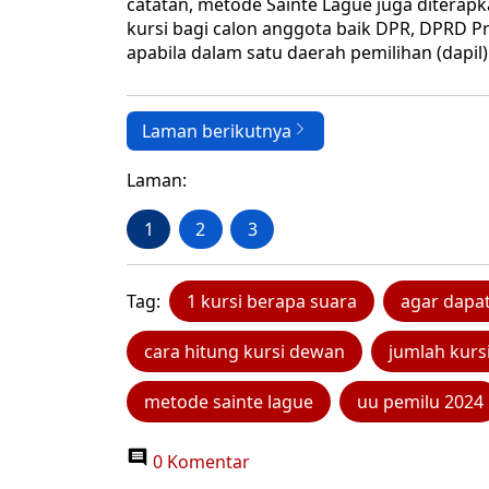
catatan, metode Sainte Lague juga ditera
kursi bagi calon anggota baik DPR, DPRD P
apabila dalam satu daerah pemilihan (dapil) 
Laman berikutnya
Laman:
1
2
3
Tag:
1 kursi berapa suara
agar dapat
cara hitung kursi dewan
jumlah kurs
metode sainte lague
uu pemilu 2024
0 Komentar