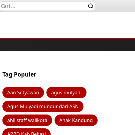
Tag Populer
Aan Setyawan
agus mulyadi
Agus Mulyadi mundur dari ASN
ahli staff walikota
Anak Kandung
APBD Kab Bekasi