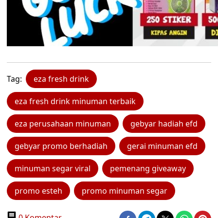
Tag:
eza fresh drink
eza fresh drink minuman terbaik
eza perusahaan minuman
gebyar hadiah efd
gebyar promo berhadiah
gerai minuman efd
minuman segar viral
pemenang giveaway
promo esteh
promo minuman segar
0 Komentar