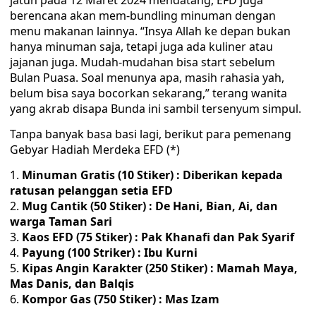
jatuh pada 12 Maret 2024 mendatang, EFD juga
berencana akan mem-bundling minuman dengan
menu makanan lainnya. “Insya Allah ke depan bukan
hanya minuman saja, tetapi juga ada kuliner atau
jajanan juga. Mudah-mudahan bisa start sebelum
Bulan Puasa. Soal menunya apa, masih rahasia yah,
belum bisa saya bocorkan sekarang,” terang wanita
yang akrab disapa Bunda ini sambil tersenyum simpul.
Tanpa banyak basa basi lagi, berikut para pemenang
Gebyar Hadiah Merdeka EFD (*)
Minuman Gratis (10 Stiker) : Diberikan kepada
ratusan pelanggan setia EFD
Mug Cantik (50 Stiker) : De Hani, Bian, Ai, dan
warga Taman Sari
Kaos EFD (75 Stiker) : Pak Khanafi dan Pak Syarif
Payung (100 Striker) : Ibu Kurni
Kipas Angin Karakter (250 Stiker) : Mamah Maya,
Mas Danis, dan Balqis
Kompor Gas (750 Stiker) : Mas Izam