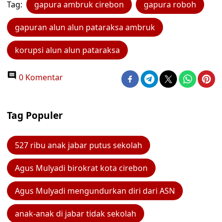
Tag:
gapura ambruk cirebon
gapura roboh
gapuran alun alun pataraksa ambruk
korupsi alun alun pataraksa
0 Komentar
Tag Populer
527 ribu anak jabar putus sekolah
Agus Mulyadi birokrat kota cirebon
Agus Mulyadi mengundurkan diri dari ASN
anak-anak di jabar tidak sekolah