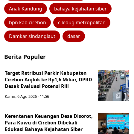
Anak Kandung
bahaya kejahatan siber
bpn kab cirebon
ciledug metropolitan
Damkar sindanglaut
dasar
Berita Populer
Target Retribusi Parkir Kabupaten
Cirebon Anjlok ke Rp1,6 Miliar, DPRD
Desak Evaluasi Potensi Riil
Kamis, 6 Agu 2026 - 11:56
Kerentanan Keuangan Desa Disorot,
Para Kuwu di Cirebon Dibekali
Edukasi Bahaya Kejahatan Siber