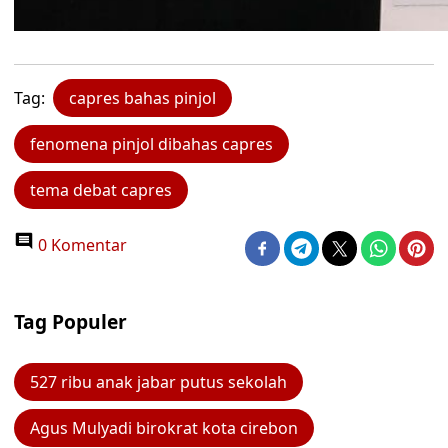
Tag:
capres bahas pinjol
fenomena pinjol dibahas capres
tema debat capres
0 Komentar
Tag Populer
527 ribu anak jabar putus sekolah
Agus Mulyadi birokrat kota cirebon