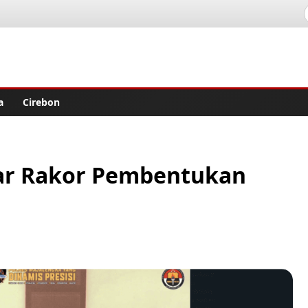
lisher
a
Cirebon
ar Rakor Pembentukan