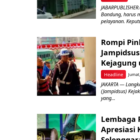
JABARPUBLISHER.
Bandung, harus m
pelayanan. Keputu
Rompi Pin
Jampidsus 
Kejagung 
Headline
Jumat,
JAKARTA — Langk
(Jampidsus) Kejak
yang...
Lembaga P
Apresiasi
Selenggar