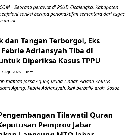
COM – Seorang perawat di RSUD Cicalengka, Kabupaten
enjalani sanksi berupa penonaktifan sementara dari tugas
san ini...
k dan Tangan Terborgol, Eks
Febrie Adriansyah Tiba di
untuk Diperiksa Kasus TPPU
 7 Agu 2026 - 16:25
ah mantan Jaksa Agung Muda Tindak Pidana Khusus
saan Agung, Febrie Adriansyah, kini berbalik arah. Sosok
engembangan Tilawatil Quran
 Keputusan Pemprov Jabar
akan Langsung MTQ Jabar