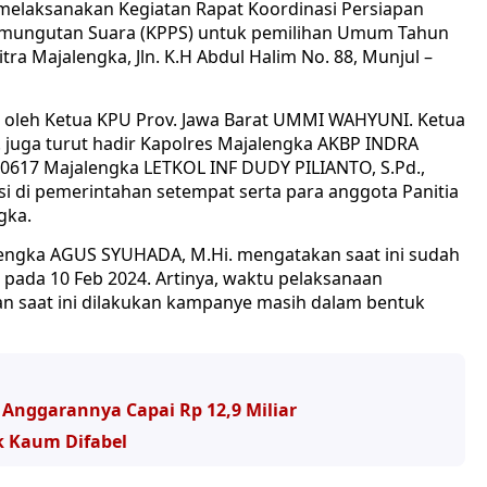
melaksanakan Kegiatan Rapat Koordinasi Persiapan
mungutan Suara (KPPS) untuk pemilihan Umum Tahun
tra Majalengka, Jln. K.H Abdul Halim No. 88, Munjul –
ri oleh Ketua KPU Prov. Jawa Barat UMMI WAHYUNI. Ketua
juga turut hadir Kapolres Majalengka AKBP INDRA
m 0617 Majalengka LETKOL INF DUDY PILIANTO, S.Pd.,
nsi di pemerintahan setempat serta para anggota Panitia
gka.
engka AGUS SYUHADA, M.Hi. mengatakan saat ini sudah
ada 10 Feb 2024. Artinya, waktu pelaksanaan
n saat ini dilakukan kampanye masih dalam bentuk
Anggarannya Capai Rp 12,9 Miliar
k Kaum Difabel