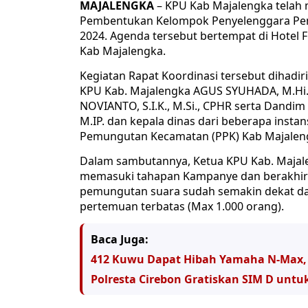
MAJALENGKA
– KPU Kab Majalengka telah 
Pembentukan Kelompok Penyelenggara Pe
2024. Agenda tersebut bertempat di Hotel Fi
Kab Majalengka.
Kegiatan Rapat Koordinasi tersebut dihadi
KPU Kab. Majalengka AGUS SYUHADA, M.Hi. 
NOVIANTO, S.I.K., M.Si., CPHR serta Dandi
M.IP. dan kepala dinas dari beberapa insta
Pemungutan Kecamatan (PPK) Kab Majalen
Dalam sambutannya, Ketua KPU Kab. Majal
memasuki tahapan Kampanye dan berakhir p
pemungutan suara sudah semakin dekat da
pertemuan terbatas (Max 1.000 orang).
Baca Juga:
412 Kuwu Dapat Hibah Yamaha N-Max, 
Polresta Cirebon Gratiskan SIM D untu