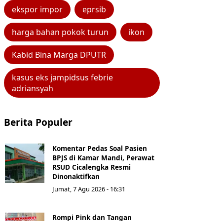
ekspor impor
eprsib
harga bahan pokok turun
ikon
Kabid Bina Marga DPUTR
kasus eks jampidsus febrie
adriansyah
Berita Populer
Komentar Pedas Soal Pasien
BPJS di Kamar Mandi, Perawat
RSUD Cicalengka Resmi
Dinonaktifkan
Jumat, 7 Agu 2026 - 16:31
Rompi Pink dan Tangan