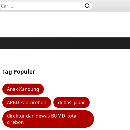
Tag Populer
Anak Kandung
APBD kab cirebon
deflasi jabar
direktur dan dewas BUMD kota
cirebon