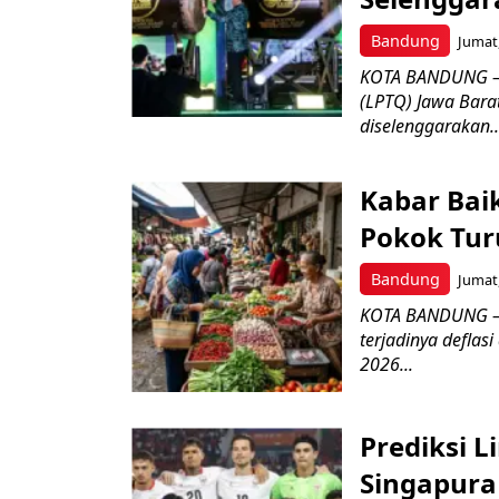
Bandung
Jumat,
KOTA BANDUNG –
(LPTQ) Jawa Bara
diselenggarakan..
Kabar Bai
Pokok Turu
Bandung
Jumat,
KOTA BANDUNG – 
terjadinya deflas
2026...
Prediksi L
Singapura 