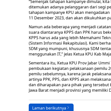
“Semenjak tahapan kampanye dimulai, kita
ditemukan adanya pelanggaran dari segi 
tahapan kampanye KPU akan mengadakan r
11 Desember 2023, dan akan dikukuhkan pad
Namun ada beberapa yang menjadi catata
suara diantaranya KPPS dan PPK harus beke
KPPS harus ada yang lebih Memahami Tekno
(Sistem Informasi Rekapitulasi). Kami ber
SDM yang mumpuni, khususnya SDM tentang
menggunakan IT,” jelas Ketua KPU Kab Maj
Sementara itu, Ketua KPU Prov Jabar Umm
pembukaan kegiatan pelaksanaan pemilu 2
pemilu sebelumnya, karena jarak pelaksanaa
artinya PPK, PPS, dan KPPS akan melaksana
dan diharapakan para pihak yang tersebut
Jawa Barat menjadi provinsi yang memiliki 
Laman berikutnya