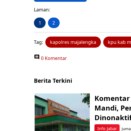
Laman:
1
2
Tag:
kapolres majalengka
kpu kab m
0 Komentar
Berita Terkini
Komentar 
Mandi, Pe
Dinonakti
Info Jabar
Jumat