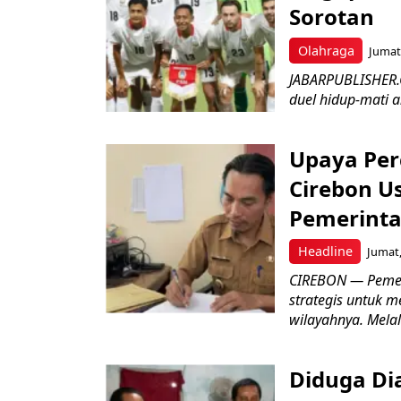
Sorotan
Olahraga
Jumat,
JABARPUBLISHER.
duel hidup-mati a
Upaya Per
Cirebon Us
Pemerinta
Headline
Jumat,
CIREBON — Pemer
strategis untuk m
wilayahnya. Melal
Diduga Dia