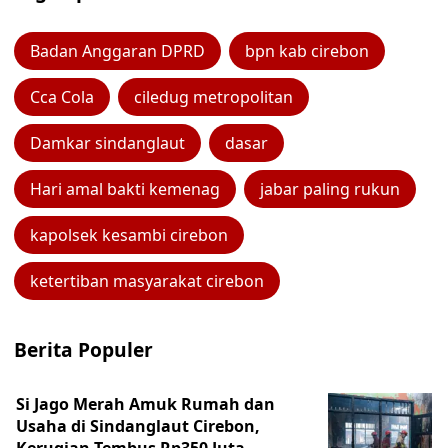
Badan Anggaran DPRD
bpn kab cirebon
Cca Cola
ciledug metropolitan
Damkar sindanglaut
dasar
Hari amal bakti kemenag
jabar paling rukun
kapolsek kesambi cirebon
ketertiban masyarakat cirebon
Berita Populer
Si Jago Merah Amuk Rumah dan
Usaha di Sindanglaut Cirebon,