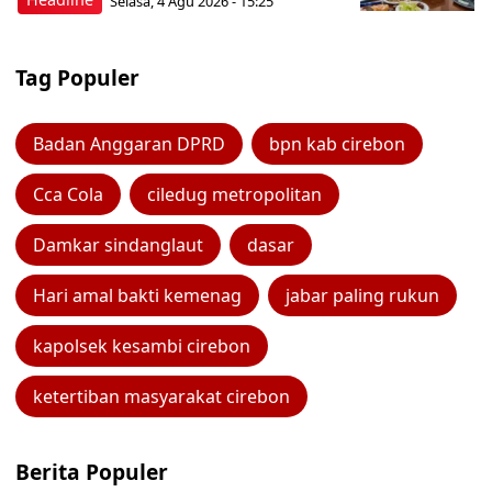
Selasa, 4 Agu 2026 - 15:25
Tag Populer
Badan Anggaran DPRD
bpn kab cirebon
Cca Cola
ciledug metropolitan
Damkar sindanglaut
dasar
Hari amal bakti kemenag
jabar paling rukun
kapolsek kesambi cirebon
ketertiban masyarakat cirebon
Berita Populer