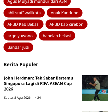
Agus Mulyadi mundur dari ASN
ahli staff walikota
Anak Kandung
APBD Kab Bekasi
APBD kab cirebon
argo yuwono
babelan bekasi
Bandar judi
Berita Populer
John Herdman: Tak Sabar Bertemu
Singapura Lagi di FIFA ASEAN Cup
2026
Sabtu, 8 Agu 2026 - 14:24