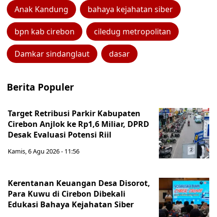
Anak Kandung
bahaya kejahatan siber
bpn kab cirebon
ciledug metropolitan
Damkar sindanglaut
dasar
Berita Populer
Target Retribusi Parkir Kabupaten
Cirebon Anjlok ke Rp1,6 Miliar, DPRD
Desak Evaluasi Potensi Riil
Kamis, 6 Agu 2026 - 11:56
Kerentanan Keuangan Desa Disorot,
Para Kuwu di Cirebon Dibekali
Edukasi Bahaya Kejahatan Siber