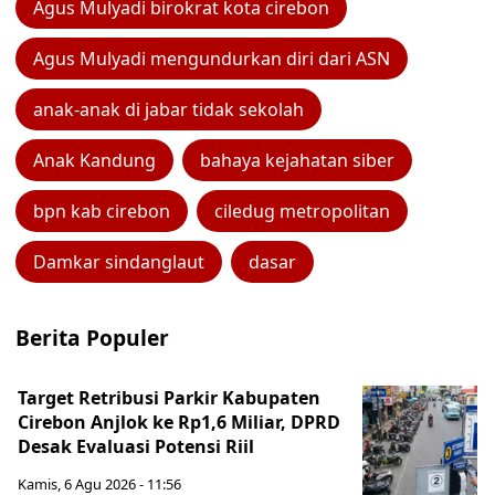
Agus Mulyadi birokrat kota cirebon
Agus Mulyadi mengundurkan diri dari ASN
anak-anak di jabar tidak sekolah
Anak Kandung
bahaya kejahatan siber
bpn kab cirebon
ciledug metropolitan
Damkar sindanglaut
dasar
Berita Populer
Target Retribusi Parkir Kabupaten
Cirebon Anjlok ke Rp1,6 Miliar, DPRD
Desak Evaluasi Potensi Riil
Kamis, 6 Agu 2026 - 11:56