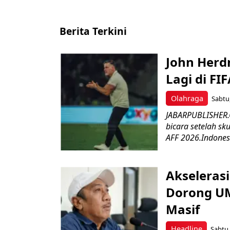
Berita Terkini
John Herd
Lagi di FI
Olahraga
Sabtu,
JABARPUBLISHER.C
bicara setelah sk
AFF 2026.Indonesi
Akseleras
Dorong UM
Masif
Headline
Sabtu,