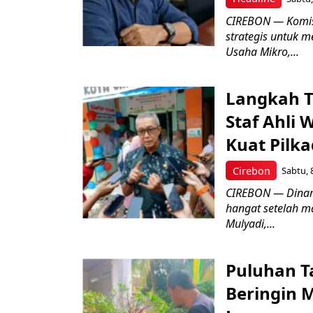
CIREBON — Komis
strategis untuk
Usaha Mikro,...
Langkah T
Staf Ahli 
Kuat Pilk
Cirebon
Sabtu, 
CIREBON — Dinami
hangat setelah ma
Mulyadi,...
Puluhan T
Beringin 