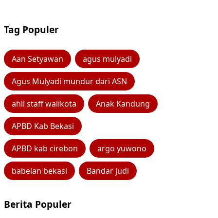
Tag Populer
Aan Setyawan
agus mulyadi
Agus Mulyadi mundur dari ASN
ahli staff walikota
Anak Kandung
APBD Kab Bekasi
APBD kab cirebon
argo yuwono
babelan bekasi
Bandar judi
Berita Populer