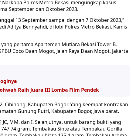
at Narkoba Polres Metro Bekasi mengungkap kasus
selama September dan Oktober 2023.
nggal 13 September sampai dengan 7 Oktober 2023,”
di Aditya Bennyahdi, di lobi Polres Metro Bekasi, Kamis
n, yang pertama Apartemen Mutiara Bekasi Tower B.
, SPBU Coco Daan Mogot, Jalan Raya Daan Mogot, Jakarta
loginya
Shohwah Raih Juara III Lomba Film Pendek
/02, Cibinong, Kabupaten Bogor. Yang keempat kontrakan
amatan Gunung Putri, Kabupaten Bogor, Jawa barat.
 IF, JC, MM, dan I. Selanjutnya, untuk barang bukti yang
u 747,74 gram, Tembakau Sinte atau Tembakau Gorilla
5,90 gram, Tembakau biasa 125,4 gram, Tembakau Aroma