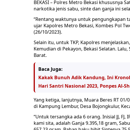
BEKASI – Polres Metro Bekasi khususnya S
narkotika jenis sabu, sinte dan ganja ini 
“Rentang waktunya untuk pengungkapan ta
ujar Kapolres Metro Bekasi, Kombes Pol Twe
(26/10/2023).
Selain itu, untuk TKP, Kapolres menjelaska
Kemudian di Pekayon, Bekasi Selatan. Lalu
Barat.
Baca Juga:
Kakak Bunuh Adik Kandung, Ini Krono
Hari Santri Nasional 2023, Ponpes Al-
Yang ketiga, lanjutnya, Muara Beres RT 01
di Kampung Lembur, Desa Bojongkulur, Kec
“Untuk tersangka ada 6 orang. Inisial JJ, FJ,
kami sita, adalah Ganja 9.395,18 gram, Sab
657,23 gram, Bahan baku bibit Sintenya 7