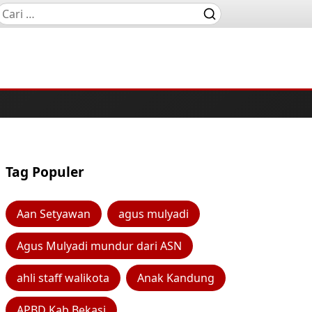
Tag Populer
Aan Setyawan
agus mulyadi
Agus Mulyadi mundur dari ASN
ahli staff walikota
Anak Kandung
APBD Kab Bekasi