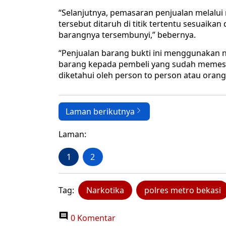
“Selanjutnya, pemasaran penjualan melalui 
tersebut ditaruh di titik tertentu sesuai
barangnya tersembunyi,” bebernya.
“Penjualan barang bukti ini menggunakan n
barang kepada pembeli yang sudah memesa
diketahui oleh person to person atau orang
Laman berikutnya
Laman:
1
2
Tag:
Narkotika
polres metro bekasi
0 Komentar