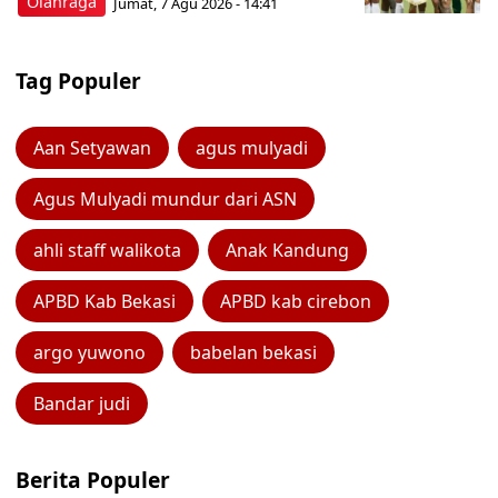
Olahraga
Jumat, 7 Agu 2026 - 14:41
Tag Populer
Aan Setyawan
agus mulyadi
Agus Mulyadi mundur dari ASN
ahli staff walikota
Anak Kandung
APBD Kab Bekasi
APBD kab cirebon
argo yuwono
babelan bekasi
Bandar judi
Berita Populer