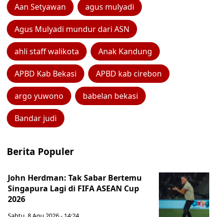
Aan Setyawan
agus mulyadi
Agus Mulyadi mundur dari ASN
ahli staff walikota
Anak Kandung
APBD Kab Bekasi
APBD kab cirebon
argo yuwono
babelan bekasi
Bandar judi
Berita Populer
John Herdman: Tak Sabar Bertemu
Singapura Lagi di FIFA ASEAN Cup
2026
Sabtu, 8 Agu 2026 - 14:24