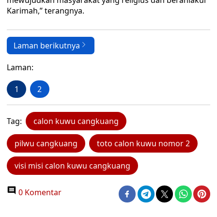
mewujudkan masyarakat yang religius dan berahlakul
Karimah,” terangnya.
Laman berikutnya
Laman:
1
2
Tag:
calon kuwu cangkuang
pilwu cangkuang
toto calon kuwu nomor 2
visi misi calon kuwu cangkuang
0 Komentar