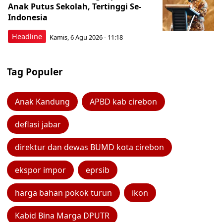
Anak Putus Sekolah, Tertinggi Se-
Indonesia
Headline
Kamis, 6 Agu 2026 - 11:18
Tag Populer
Anak Kandung
APBD kab cirebon
deflasi jabar
direktur dan dewas BUMD kota cirebon
ekspor impor
eprsib
harga bahan pokok turun
ikon
Kabid Bina Marga DPUTR