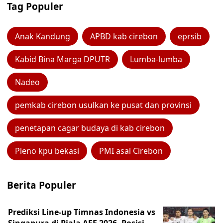
Tag Populer
Anak Kandung
APBD kab cirebon
eprsib
Kabid Bina Marga DPUTR
Lumba-lumba
Nadeo
pemkab cirebon usulkan ke pusat dan provinsi
penetapan cagar budaya di kab cirebon
Pleno kpu bekasi
PMI asal Cirebon
Berita Populer
Prediksi Line-up Timnas Indonesia vs