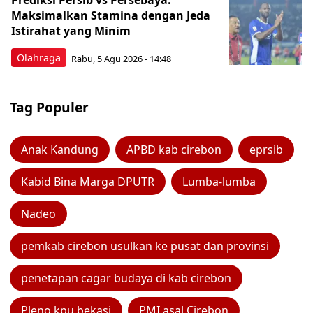
Prediksi Persib vs Persebaya:
Maksimalkan Stamina dengan Jeda
Istirahat yang Minim
Olahraga
Rabu, 5 Agu 2026 - 14:48
Tag Populer
Anak Kandung
APBD kab cirebon
eprsib
Kabid Bina Marga DPUTR
Lumba-lumba
Nadeo
pemkab cirebon usulkan ke pusat dan provinsi
penetapan cagar budaya di kab cirebon
Pleno kpu bekasi
PMI asal Cirebon