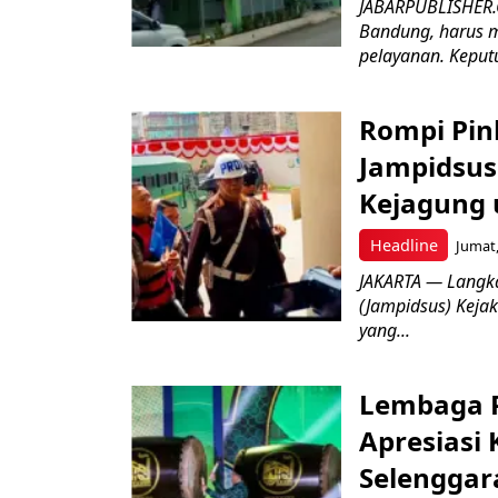
JABARPUBLISHER.
Bandung, harus m
pelayanan. Keputu
Rompi Pin
Jampidsus 
Kejagung 
Headline
Jumat,
JAKARTA — Langk
(Jampidsus) Kejak
yang...
Lembaga P
Apresiasi
Selenggar