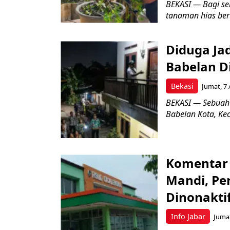
BEKASI — Bagi se
tanaman hias ber
Diduga Ja
Babelan D
Bekasi
Jumat, 7 
BEKASI — Sebuah
Babelan Kota, Ke
Komentar 
Mandi, Pe
Dinonakti
Info Jabar
Jumat