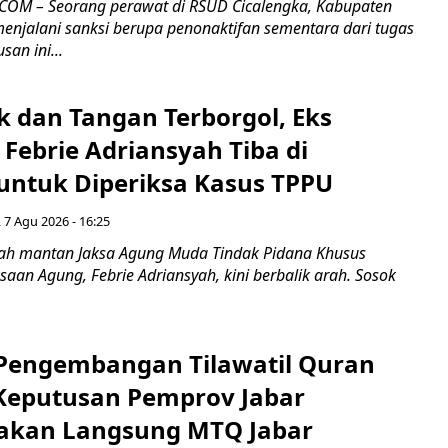
COM – Seorang perawat di RSUD Cicalengka, Kabupaten
enjalani sanksi berupa penonaktifan sementara dari tugas
san ini...
k dan Tangan Terborgol, Eks
Febrie Adriansyah Tiba di
untuk Diperiksa Kasus TPPU
 7 Agu 2026 - 16:25
ah mantan Jaksa Agung Muda Tindak Pidana Khusus
saan Agung, Febrie Adriansyah, kini berbalik arah. Sosok
engembangan Tilawatil Quran
 Keputusan Pemprov Jabar
akan Langsung MTQ Jabar