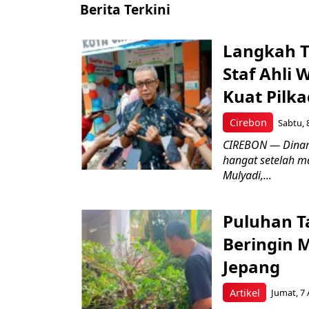
Berita Terkini
Langkah T
Staf Ahli 
Kuat Pilk
Cirebon
Sabtu, 
CIREBON — Dinami
hangat setelah ma
Mulyadi,...
Puluhan T
Beringin 
Jepang
Artikel
Jumat, 7 