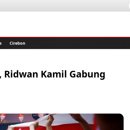
lisher
a
Cirebon
h, Ridwan Kamil Gabung