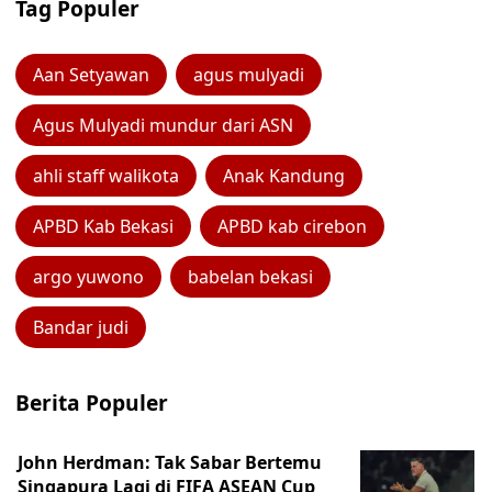
Tag Populer
Aan Setyawan
agus mulyadi
Agus Mulyadi mundur dari ASN
ahli staff walikota
Anak Kandung
APBD Kab Bekasi
APBD kab cirebon
argo yuwono
babelan bekasi
Bandar judi
Berita Populer
John Herdman: Tak Sabar Bertemu
Singapura Lagi di FIFA ASEAN Cup