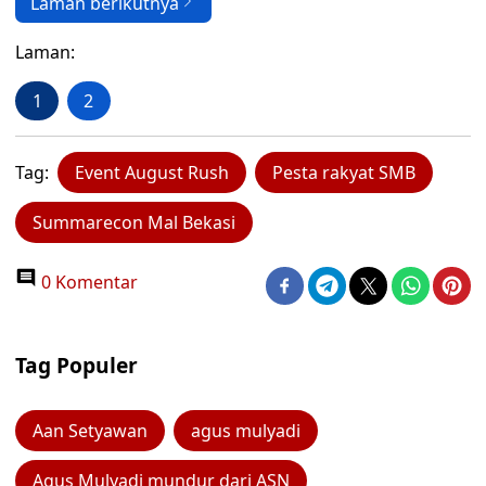
Laman berikutnya
Laman:
1
2
Tag:
Event August Rush
Pesta rakyat SMB
Summarecon Mal Bekasi
0 Komentar
Tag Populer
Aan Setyawan
agus mulyadi
Agus Mulyadi mundur dari ASN