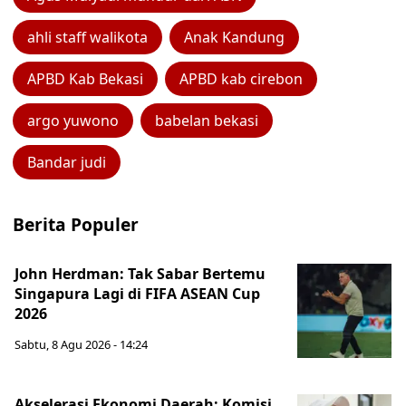
ahli staff walikota
Anak Kandung
APBD Kab Bekasi
APBD kab cirebon
argo yuwono
babelan bekasi
Bandar judi
Berita Populer
John Herdman: Tak Sabar Bertemu
Singapura Lagi di FIFA ASEAN Cup
2026
Sabtu, 8 Agu 2026 - 14:24
Akselerasi Ekonomi Daerah: Komisi