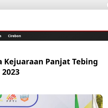
lisher
a
Cirebon
 Kejuaraan Panjat Tebing
 2023