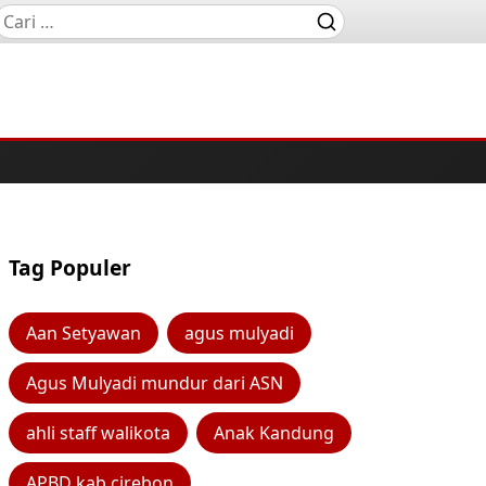
Tag Populer
Aan Setyawan
agus mulyadi
Agus Mulyadi mundur dari ASN
ahli staff walikota
Anak Kandung
APBD kab cirebon