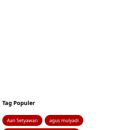
Tag Populer
Aan Setyawan
agus mulyadi