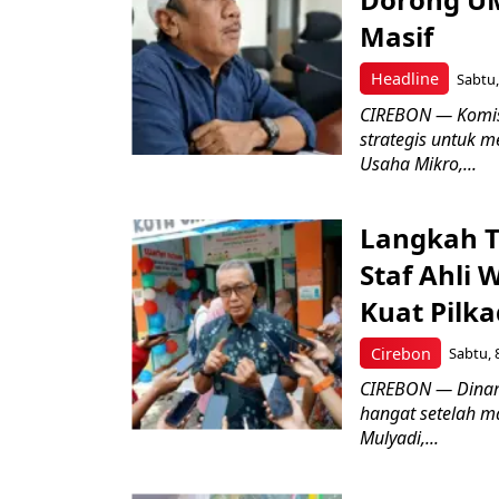
Masif
Headline
Sabtu,
CIREBON — Komis
strategis untuk
Usaha Mikro,...
Langkah T
Staf Ahli 
Kuat Pilk
Cirebon
Sabtu, 
CIREBON — Dinami
hangat setelah ma
Mulyadi,...