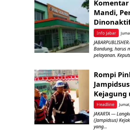
Komentar 
Mandi, Pe
Dinonakti
Info Jabar
Jumat
JABARPUBLISHER.
Bandung, harus m
pelayanan. Keputu
Rompi Pin
Jampidsus 
Kejagung 
Headline
Jumat,
JAKARTA — Langk
(Jampidsus) Kejak
yang...