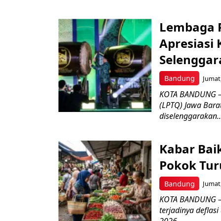
Lembaga P
Apresiasi
Selenggar
Bandung
Jumat,
KOTA BANDUNG –
(LPTQ) Jawa Bara
diselenggarakan..
Kabar Bai
Pokok Turu
Bandung
Jumat,
KOTA BANDUNG – 
terjadinya deflas