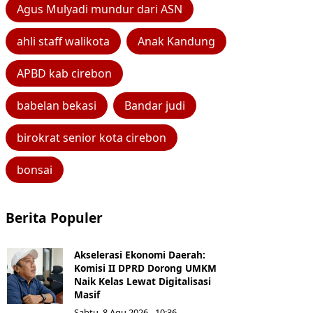
Agus Mulyadi mundur dari ASN
ahli staff walikota
Anak Kandung
APBD kab cirebon
babelan bekasi
Bandar judi
birokrat senior kota cirebon
bonsai
Berita Populer
Akselerasi Ekonomi Daerah:
Komisi II DPRD Dorong UMKM
Naik Kelas Lewat Digitalisasi
Masif
Sabtu, 8 Agu 2026 - 10:36