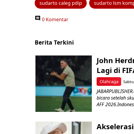
sudarto caleg pdip
sudarto lsm kom
0 Komentar
Berita Terkini
John Herd
Lagi di FI
Olahraga
Sabtu,
JABARPUBLISHER.C
bicara setelah sk
AFF 2026.Indonesi
Akseleras