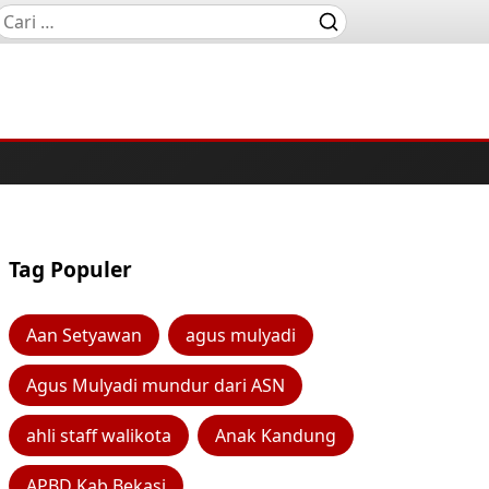
Tag Populer
Aan Setyawan
agus mulyadi
Agus Mulyadi mundur dari ASN
ahli staff walikota
Anak Kandung
APBD Kab Bekasi