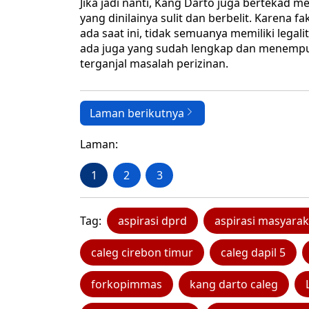
Jika jadi nanti, Kang Darto juga bertekad
yang dinilainya sulit dan berbelit. Karena 
ada saat ini, tidak semuanya memiliki legali
ada juga yang sudah lengkap dan menempuh 
terganjal masalah perizinan.
Laman berikutnya
Laman:
1
2
3
Tag:
aspirasi dprd
aspirasi masyarak
caleg cirebon timur
caleg dapil 5
forkopimmas
kang darto caleg