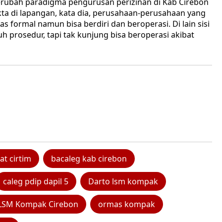
 merubah paradigma pengurusan perizinan di Kab Cirebon
fakta di lapangan, kata dia, perusahaan-perusahaan yang
tas formal namun bisa berdiri dan beroperasi. Di lain sisi
prosedur, tapi tak kunjung bisa beroperasi akibat
at cirtim
bacaleg kab cirebon
caleg pdip dapil 5
Darto lsm kompak
LSM Kompak Cirebon
ormas kompak