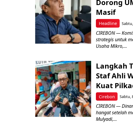
Dorong UM
Masif
Headline
Sabtu,
CIREBON — Komis
strategis untuk
Usaha Mikro,...
Langkah T
Staf Ahli 
Kuat Pilk
Cirebon
Sabtu, 
CIREBON — Dinami
hangat setelah ma
Mulyadi,...