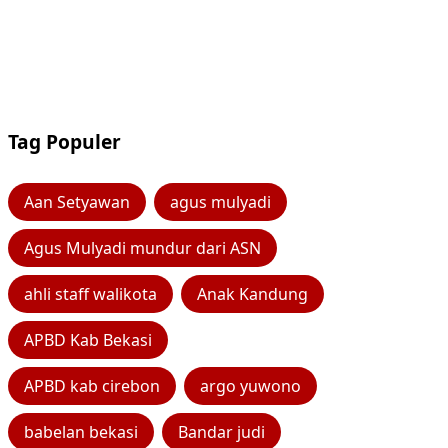
Tag Populer
Aan Setyawan
agus mulyadi
Agus Mulyadi mundur dari ASN
ahli staff walikota
Anak Kandung
APBD Kab Bekasi
APBD kab cirebon
argo yuwono
babelan bekasi
Bandar judi