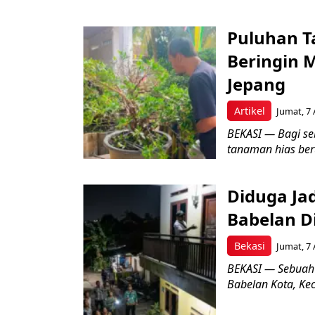
Puluhan T
Beringin 
Jepang
Artikel
Jumat, 7 
BEKASI — Bagi se
tanaman hias ber
Diduga Ja
Babelan D
Bekasi
Jumat, 7 
BEKASI — Sebuah
Babelan Kota, Ke