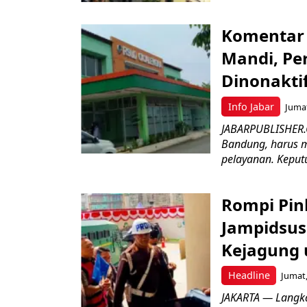
Komentar 
Mandi, Pe
Dinonakti
Info Jabar
Jumat
JABARPUBLISHER.
Bandung, harus m
pelayanan. Keputu
Rompi Pin
Jampidsus 
Kejagung 
Headline
Jumat,
JAKARTA — Langk