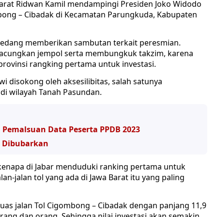
arat Ridwan Kamil mendampingi Presiden Joko Widodo
ombong – Cibadak di Kecamatan Parungkuda, Kabupaten
sedang memberikan sambutan terkait peresmian.
acungkan jempol serta membungkuk takzim, karena
provinsi rangking pertama untuk investasi.
wi disokong oleh aksesilibitas, salah satunya
 di wilayah Tanah Pasundan.
 Pemalsuan Data Peserta PPDB 2023
k Dibubarkan
a kenapa di Jabar menduduki ranking pertama untuk
an-jalan tol yang ada di Jawa Barat itu yang paling
ruas jalan Tol Cigombong – Cibadak dengan panjang 11,9
rang dan orang. Sehingga nilai investasi akan semakin