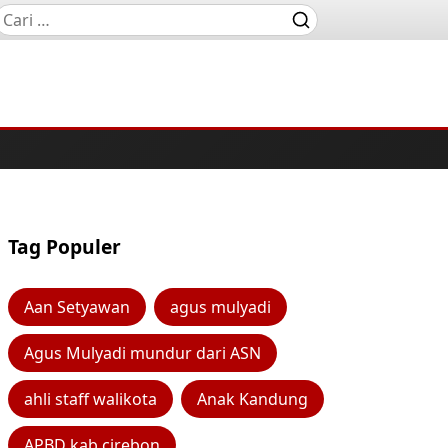
Tag Populer
Aan Setyawan
agus mulyadi
Agus Mulyadi mundur dari ASN
ahli staff walikota
Anak Kandung
APBD kab cirebon