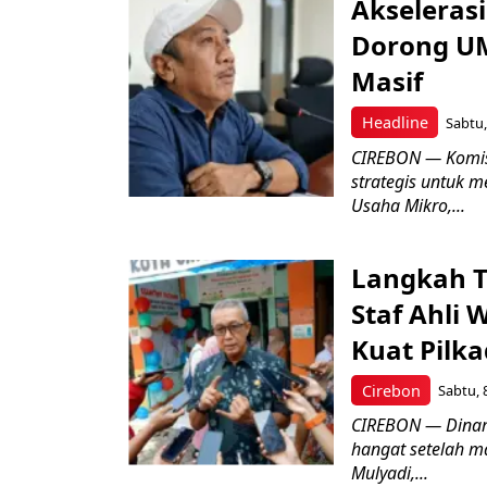
Akseleras
Dorong UM
Masif
Headline
Sabtu,
CIREBON — Komis
strategis untuk
Usaha Mikro,...
Langkah T
Staf Ahli 
Kuat Pilk
Cirebon
Sabtu, 
CIREBON — Dinami
hangat setelah ma
Mulyadi,...