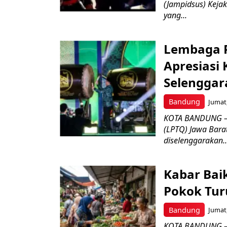
(Jampidsus) Kejak
yang...
Lembaga P
Apresiasi
Selenggar
Bandung
Jumat,
KOTA BANDUNG –
(LPTQ) Jawa Bara
diselenggarakan..
Kabar Bai
Pokok Turu
Bandung
Jumat,
KOTA BANDUNG – 